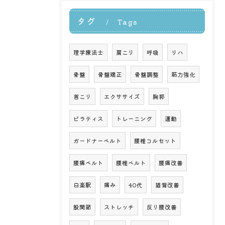
タグ
Tags
理学療法士
肩こり
呼吸
リハ
骨盤
骨盤矯正
骨盤調整
筋力強化
首こり
エクササイズ
胸郭
ピラティス
トレーニング
運動
ガードナーベルト
腰椎コルセット
腰痛ベルト
腰椎ベルト
腰痛改善
白楽駅
痛み
40代
猫背改善
股関節
ストレッチ
反り腰改善