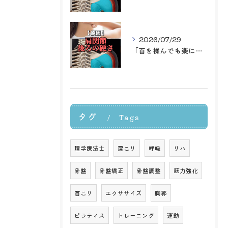
2026/07/29
「首を揉んでも楽になるのはその場だけ…」
タグ
Tags
理学療法士
肩こり
呼吸
リハ
骨盤
骨盤矯正
骨盤調整
筋力強化
首こり
エクササイズ
胸郭
ピラティス
トレーニング
運動