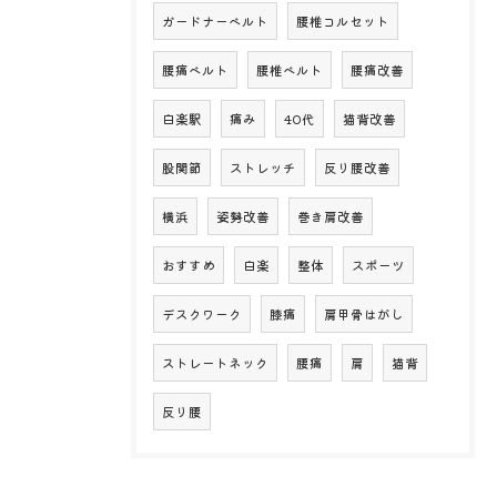
ガードナーベルト
腰椎コルセット
腰痛ベルト
腰椎ベルト
腰痛改善
白楽駅
痛み
40代
猫背改善
股関節
ストレッチ
反り腰改善
横浜
姿勢改善
巻き肩改善
おすすめ
白楽
整体
スポーツ
デスクワーク
膝痛
肩甲骨はがし
ストレートネック
腰痛
肩
猫背
反り腰