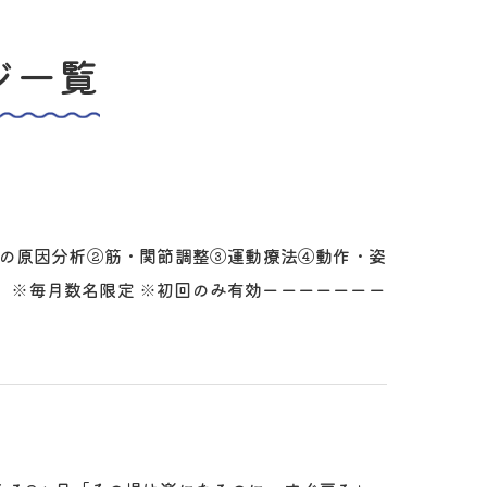
ジ一覧
痛みの原因分析②筋・関節調整③運動療法④動作・姿
（税込）※毎月数名限定 ※初回のみ有効ーーーーーーー