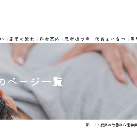
想い
施術の流れ
料金案内
患者様の声
代表あいさつ
当
のページ一覧
肩こり・腰痛の改善なら理学療法