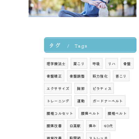
タグ
Tags
理学療法士
肩こり
呼吸
リハ
骨盤
骨盤矯正
骨盤調整
筋力強化
首こり
エクササイズ
胸郭
ピラティス
トレーニング
運動
ガードナーベルト
腰椎コルセット
腰痛ベルト
腰椎ベルト
腰痛改善
白楽駅
痛み
40代
猫背改善
股関節
ストレッチ