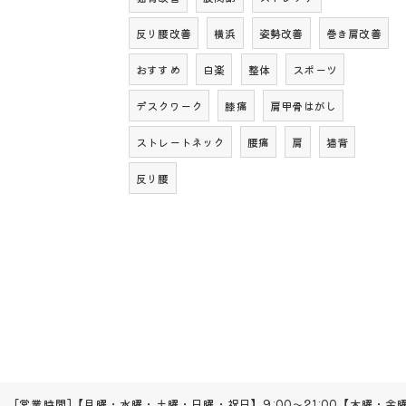
反り腰改善
横浜
姿勢改善
巻き肩改善
おすすめ
白楽
整体
スポーツ
デスクワーク
膝痛
肩甲骨はがし
ストレートネック
腰痛
肩
猫背
反り腰
[営業時間]【月曜・水曜・土曜・日曜・祝日】9:00～21:00【木曜・金曜】1