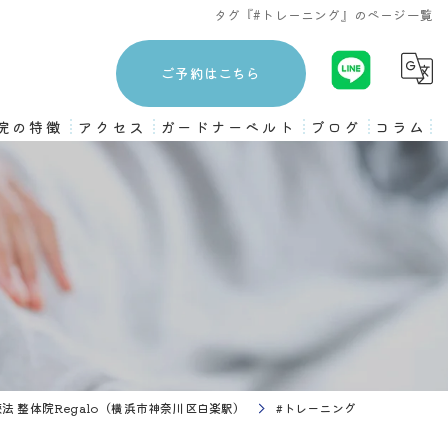
タグ『#トレーニング』のページ一覧
ご予約はこちら
院の特徴
アクセス
ガードナーベルト
ブログ
コラム
3ヶ月プログラム
ストレッチ
姿勢矯正
骨盤矯正
ピラティス
 整体院Regalo（横浜市神奈川区白楽駅）
#トレーニング
トレーニング