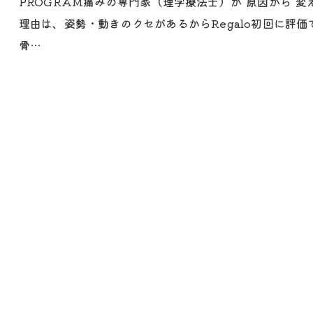
PROGRAM痛みの専門家（理学療法士）が“原因から”
理由は、姿勢・動きのクセがあるからRegalo初回に評価
骨…