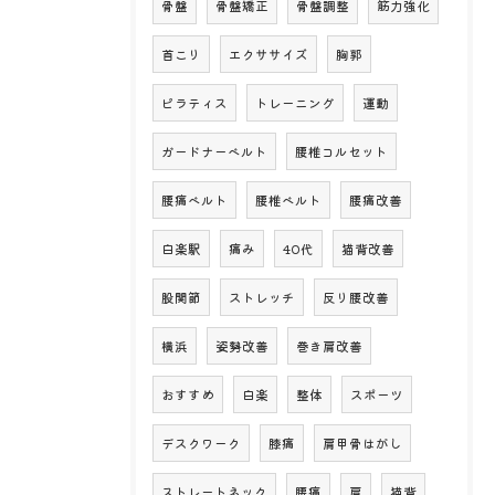
骨盤
骨盤矯正
骨盤調整
筋力強化
首こり
エクササイズ
胸郭
ピラティス
トレーニング
運動
ガードナーベルト
腰椎コルセット
腰痛ベルト
腰椎ベルト
腰痛改善
白楽駅
痛み
40代
猫背改善
股関節
ストレッチ
反り腰改善
横浜
姿勢改善
巻き肩改善
おすすめ
白楽
整体
スポーツ
デスクワーク
膝痛
肩甲骨はがし
ストレートネック
腰痛
肩
猫背