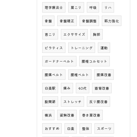
理学療法士
肩こり
呼吸
リハ
骨盤
骨盤矯正
骨盤調整
筋力強化
首こり
エクササイズ
胸郭
ピラティス
トレーニング
運動
ガードナーベルト
腰椎コルセット
腰痛ベルト
腰椎ベルト
腰痛改善
白楽駅
痛み
40代
猫背改善
股関節
ストレッチ
反り腰改善
横浜
姿勢改善
巻き肩改善
おすすめ
白楽
整体
スポーツ