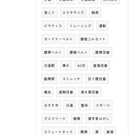
首こり
エクササイズ
胸郭
ピラティス
トレーニング
運動
ガードナーベルト
腰椎コルセット
腰痛ベルト
腰椎ベルト
腰痛改善
白楽駅
痛み
40代
猫背改善
股関節
ストレッチ
反り腰改善
横浜
姿勢改善
巻き肩改善
おすすめ
白楽
整体
スポーツ
デスクワーク
膝痛
肩甲骨はがし
ストレートネック
腰痛
肩
猫背