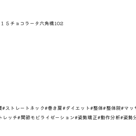
１５チョコラータ六角橋102
り腰#ストレートネック#巻き肩#ダイエット#整体#整体院#マ
トレッチ#関節モビライゼーション#姿勢矯正#動作分析#姿勢