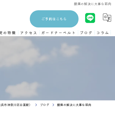
腰痛の解決に大事な筋肉
ご予約はこちら
院の特徴
アクセス
ガードナーベルト
ブログ
コラム
3ヶ月プログラム
ストレッチ
姿勢矯正
骨盤矯正
ピラティス
（横浜市神奈川区白楽駅）
ブログ
腰痛の解決に大事な筋肉
トレーニング