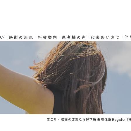
想い
施術の流れ
料金案内
患者様の声
代表あいさつ
当
肉
肩こり・腰痛の改善なら理学療法 整体院Regalo