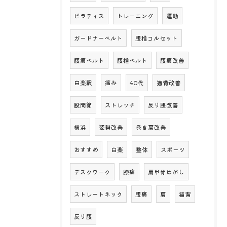
ピラティス
トレーニング
運動
ガードナーベルト
腰椎コルセット
腰痛ベルト
腰椎ベルト
腰痛改善
白楽駅
痛み
40代
猫背改善
股関節
ストレッチ
反り腰改善
横浜
姿勢改善
巻き肩改善
おすすめ
白楽
整体
スポーツ
デスクワーク
膝痛
肩甲骨はがし
ストレートネック
腰痛
肩
猫背
反り腰