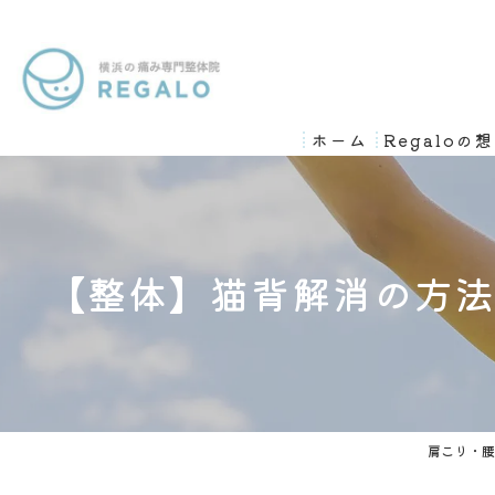
ホーム
Regaloの
【整体】猫背解消の方
肩こり・腰