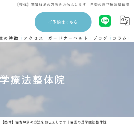
【整体】猫背解消の方法をお伝えします｜白楽の理学療法整体院
ご予約はこちら
院の特徴
アクセス
ガードナーベルト
ブログ
コラム
3ヶ月プログラム
ストレッチ
学療法整体院
姿勢矯正
骨盤矯正
ピラティス
【整体】猫背解消の方法をお伝えします｜白楽の理学療法整体院
トレーニング