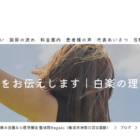
想い
施術の流れ
料金案内
患者様の声
代表あいさつ
当
法をお伝えします｜白楽の理
痛の改善なら理学療法 整体院Regalo（横浜市神奈川区白楽駅）
ブログ