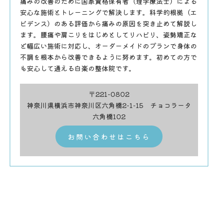
痛みの改善のために国家資格保有者（理学療法士）による
安心な施術とトレーニングで解決します。科学的根拠（エ
ビデンス）のある評価から痛みの原因を突き止めて解説し
ます。腰痛や肩こりをはじめとしてリハビリ、姿勢矯正な
ど幅広い施術に対応し、オーダーメイドのプランで身体の
不調を根本から改善できるように努めます。初めての方で
も安心して通える白楽の整体院です。
〒221-0802
神奈川県横浜市神奈川区六角橋2-1-15 チョコラータ
六角橋102
お問い合わせはこちら