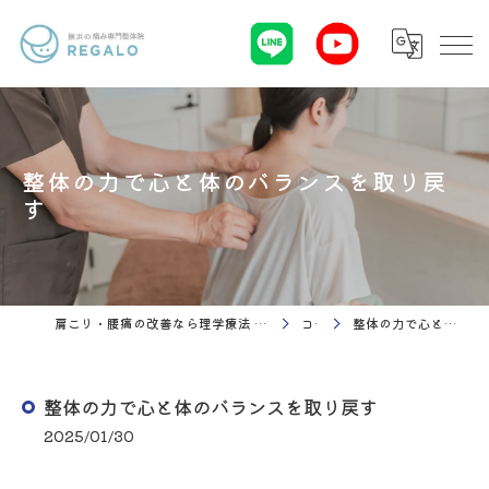
整体の力で心と体のバランスを取り戻
す
肩こり・腰痛の改善なら理学療法 整体院Regalo（横浜市神奈川区白楽駅）
コラム
整体の力で心と体のバランスを取り戻す
整体の力で心と体のバランスを取り戻す
2025/01/30