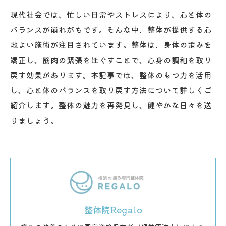
現代社会では、忙しい日常やストレスにより、心と体の
バランスが崩れがちです。そんな中、整体が提供する心
地よい施術が注目されています。整体は、身体の歪みを
矯正し、筋肉の緊張をほぐすことで、心身の調和を取り
戻す効果があります。本記事では、整体のもつ力を活用
し、心と体のバランスを取り戻す方法について詳しくご
紹介します。整体の魅力を再発見し、健やかな日々を送
りましょう。
整体院Regalo