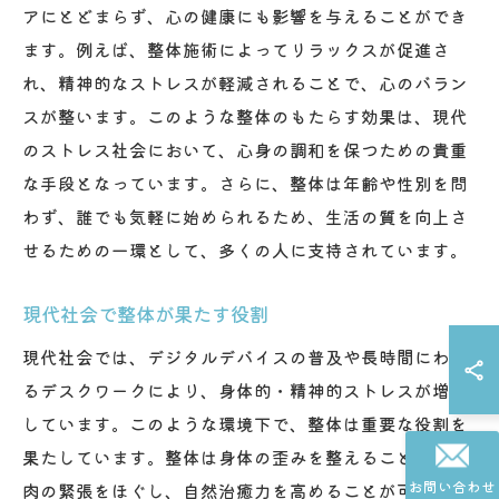
アにとどまらず、心の健康にも影響を与えることができ
ます。例えば、整体施術によってリラックスが促進さ
れ、精神的なストレスが軽減されることで、心のバラン
スが整います。このような整体のもたらす効果は、現代
のストレス社会において、心身の調和を保つための貴重
な手段となっています。さらに、整体は年齢や性別を問
わず、誰でも気軽に始められるため、生活の質を向上さ
せるための一環として、多くの人に支持されています。
現代社会で整体が果たす役割
現代社会では、デジタルデバイスの普及や長時間にわた
るデスクワークにより、身体的・精神的ストレスが増加
しています。このような環境下で、整体は重要な役割を
果たしています。整体は身体の歪みを整えることで、筋
お問い合わせ
肉の緊張をほぐし、自然治癒力を高めることが可能で