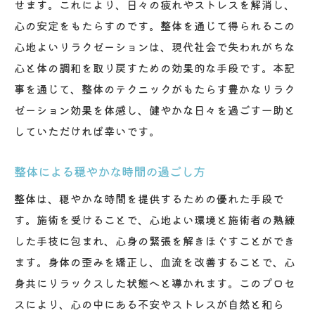
せます。これにより、日々の疲れやストレスを解消し、
心の安定をもたらすのです。整体を通じて得られるこの
心地よいリラクゼーションは、現代社会で失われがちな
心と体の調和を取り戻すための効果的な手段です。本記
事を通じて、整体のテクニックがもたらす豊かなリラク
ゼーション効果を体感し、健やかな日々を過ごす一助と
していただければ幸いです。
整体による穏やかな時間の過ごし方
整体は、穏やかな時間を提供するための優れた手段で
す。施術を受けることで、心地よい環境と施術者の熟練
した手技に包まれ、心身の緊張を解きほぐすことができ
ます。身体の歪みを矯正し、血流を改善することで、心
身共にリラックスした状態へと導かれます。このプロセ
スにより、心の中にある不安やストレスが自然と和ら