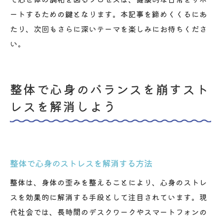
ートするための鍵となります。本記事を締めくくるにあ
たり、次回もさらに深いテーマを楽しみにお待ちくださ
い。
整体で心身のバランスを崩すスト
レスを解消しよう
整体で心身のストレスを解消する方法
整体は、身体の歪みを整えることにより、心身のストレ
スを効果的に解消する手段として注目されています。現
代社会では、長時間のデスクワークやスマートフォンの