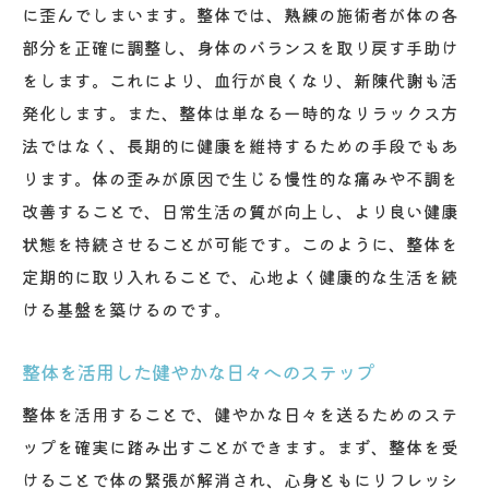
に歪んでしまいます。整体では、熟練の施術者が体の各
部分を正確に調整し、身体のバランスを取り戻す手助け
をします。これにより、血行が良くなり、新陳代謝も活
発化します。また、整体は単なる一時的なリラックス方
法ではなく、長期的に健康を維持するための手段でもあ
ります。体の歪みが原因で生じる慢性的な痛みや不調を
改善することで、日常生活の質が向上し、より良い健康
状態を持続させることが可能です。このように、整体を
定期的に取り入れることで、心地よく健康的な生活を続
ける基盤を築けるのです。
整体を活用した健やかな日々へのステップ
整体を活用することで、健やかな日々を送るためのステ
ップを確実に踏み出すことができます。まず、整体を受
けることで体の緊張が解消され、心身ともにリフレッシ