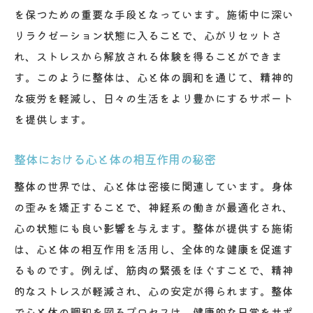
を保つための重要な手段となっています。施術中に深い
リラクゼーション状態に入ることで、心がリセットさ
れ、ストレスから解放される体験を得ることができま
す。このように整体は、心と体の調和を通じて、精神的
な疲労を軽減し、日々の生活をより豊かにするサポート
を提供します。
整体における心と体の相互作用の秘密
整体の世界では、心と体は密接に関連しています。身体
の歪みを矯正することで、神経系の働きが最適化され、
心の状態にも良い影響を与えます。整体が提供する施術
は、心と体の相互作用を活用し、全体的な健康を促進す
るものです。例えば、筋肉の緊張をほぐすことで、精神
的なストレスが軽減され、心の安定が得られます。整体
で心と体の調和を図るプロセスは、健康的な日常をサポ