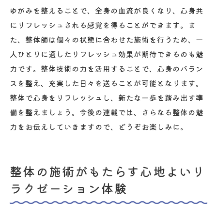
ゆがみを整えることで、全身の血流が良くなり、心身共
にリフレッシュされる感覚を得ることができます。ま
た、整体師は個々の状態に合わせた施術を行うため、一
人ひとりに適したリフレッシュ効果が期待できるのも魅
力です。整体技術の力を活用することで、心身のバラン
スを整え、充実した日々を送ることが可能となります。
整体で心身をリフレッシュし、新たな一歩を踏み出す準
備を整えましょう。今後の連載では、さらなる整体の魅
力をお伝えしていきますので、どうぞお楽しみに。
整体の施術がもたらす心地よいリ
ラクゼーション体験