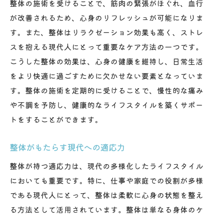
整体の施術を受けることで、筋肉の緊張がほぐれ、血行
が改善されるため、心身のリフレッシュが可能になりま
す。また、整体はリラクゼーション効果も高く、ストレ
スを抱える現代人にとって重要なケア方法の一つです。
こうした整体の効果は、心身の健康を維持し、日常生活
をより快適に過ごすために欠かせない要素となっていま
す。整体の施術を定期的に受けることで、慢性的な痛み
や不調を予防し、健康的なライフスタイルを築くサポー
トをすることができます。
整体がもたらす現代への適応力
整体が持つ適応力は、現代の多様化したライフスタイル
においても重要です。特に、仕事や家庭での役割が多様
である現代人にとって、整体は柔軟に心身の状態を整え
る方法として活用されています。整体は単なる身体のケ