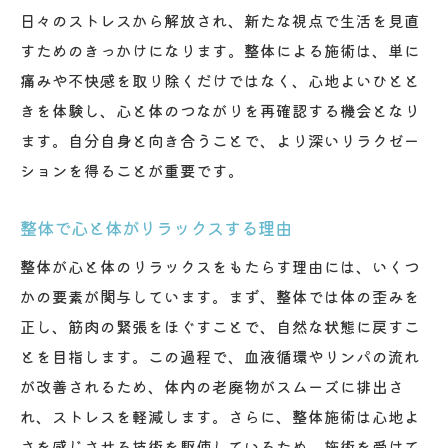
日々のストレスから解放され、新たな視点で生活を見直
すためのきっかけになります。整体による施術は、単に
痛みや不快感を取り除くだけではなく、心地よいひとと
きを体験し、心と体のつながりを再確認する機会となり
ます。自分自身と向き合うことで、より深いリラクゼー
ションを得ることが重要です。
整体で心と体がリラックスする理由
整体が心と体のリラックスをもたらす理由には、いくつ
かの要素が関与しています。まず、整体では体の歪みを
正し、筋肉の緊張をほぐすことで、自然な状態に戻すこ
とを目指します。この過程で、血液循環やリンパの流れ
が改善されるため、体内の老廃物がスムーズに排出さ
れ、ストレスを軽減します。さらに、整体施術は心地よ
さを感じさせる技術を駆使しているため、施術を受けて