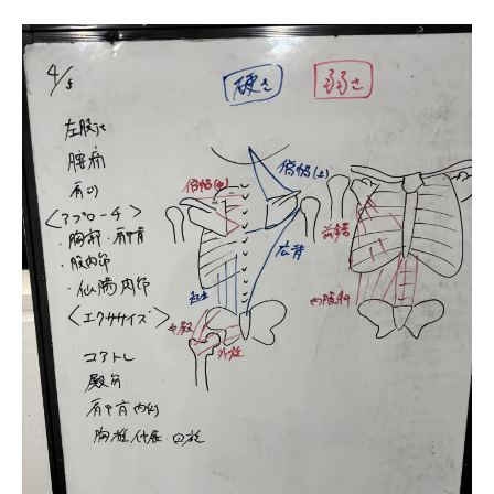
心身のバランスを整える整体施術の流れ
整体によるストレス軽減のメカニズム
健康増進に向けた整体の効果的な利用法
心身の癒しを提供する整体の魅力
整体施術の効果を最大限に引き出すポイン
ト
整体による心身の健康維持法
整体の基礎知識を学び健康な生活を実現する
整体の基本原理とその活用法
健康維持に役立つ整体の基礎知識
整体を理解し日常生活に活かす
整体施術で目指す健康ライフ
整体知識を活用した予防的健康管理