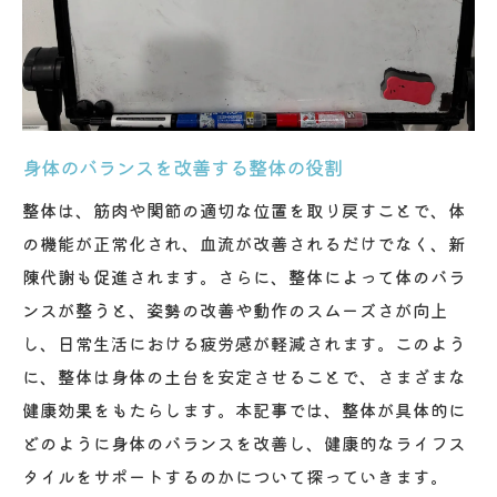
整体を通じて健康的な生活をデザイン
身体の歪みを整体で整え自然治癒力を高める方
法
整体による身体の歪み解消法
自然治癒力を高める整体の効果
身体のバランスを改善する整体の役割
体のバランスを整える整体の実践
整体は、筋肉や関節の適切な位置を取り戻すことで、体
整体で体の機能を最適化する手法
の機能が正常化され、血流が改善されるだけでなく、新
歪みのない体を目指す整体施術
陳代謝も促進されます。さらに、整体によって体のバラ
ンスが整うと、姿勢の改善や動作のスムーズさが向上
自然治癒力を引き出す整体の魅力
し、日常生活における疲労感が軽減されます。このよう
整体を通じたストレス緩和とリラックス効果の
に、整体は身体の土台を安定させることで、さまざまな
発見
健康効果をもたらします。本記事では、整体が具体的に
整体施術で得られるストレス解消法
どのように身体のバランスを改善し、健康的なライフス
リラックスを促進する整体のアプローチ
タイルをサポートするのかについて探っていきます。
心身のリフレッシュを助ける整体の役割