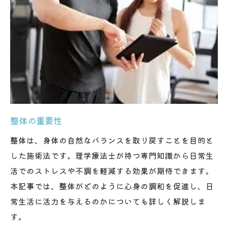
筋肉のバランス回復における整体のメリッ
ト
整体で心身のストレスを解消する方法
筋肉痛を軽減する整体の実践
整体で心と体の健康を促進
日常生活で役立つ整体の効果と姿勢改善のポイ
ント
整体を日常に取り入れるメリット
整体の重要性
姿勢改善における整体の役割
整体は、身体の自然なバランスを取り戻すことを目的と
日常動作を整体で見直す方法
した施術法です。理学療法士が持つ専門知識から日常生
活でのストレスや不調を軽減する効果が期待できます。
整体で得られる生活習慣の改善
本記事では、整体がどのように心身の調和を促進し、日
日常で使える整体の基礎知識
常生活に活力を与えるのかについても詳しく解説しま
整体がもたらす日常生活の質の向上
す。
整体施術による心身の健康向上方法を徹底解説