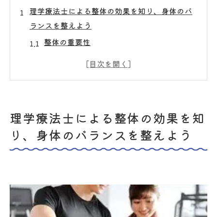
理学療法士による整体の効果を知り、身体のバ
ランスを整えよう
整体の重要性
身体のバランスを改善する整体の役割
整体がもたらす全身の関節の調整
整体による姿勢改善の科学
日常生活への整体の適用方法
理学療法士による整体の効果を知
整体の知識で健康的なライフスタイルを
り、身体のバランスを整えよう
筋肉の不調を整体で改善して心身の健康を取り
戻す
筋肉の緊張を和らげる整体テクニック
整体施術による筋肉のリラクゼーション効
果