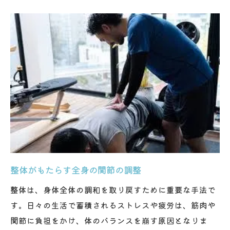
整体によるストレスフリー生活の実現
整体がもたらすリラクゼーションの効果
ストレスケアにおける整体の重要性
整体で得られる健康メリットと日常での活用法
日常生活で活かせる整体の健康効果
整体による健康メリットの紹介
整体を日常に取り入れる実践方法
健康維持に役立つ整体の活用法
整体がもたらす日常の健康習慣
整体がもたらす全身の関節の調整
整体で得る持続的な健康と生活の質向上
整体は、身体全体の調和を取り戻すために重要な手法で
す。日々の生活で蓄積されるストレスや疲労は、筋肉や
関節に負担をかけ、体のバランスを崩す原因となりま