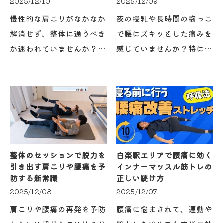
2025/12/10
2025/12/09
慢性的な肩こりがなかなか
夜の授乳や長時間の抱っこ
解消せず、整体に通うべき
で腰にズキッとした痛みを
か迷われていませんか？白
感じていませんか？特に産
楽エリアでも整体は数多く
後は体が元に戻りきらず、
存在しますが、口コミで高
白楽エリアでも多くのママ
く評価される整体には必ず
が腰痛に悩まされていま
理由があります。特に理学
す。こうした抱っこや姿勢
療法士が在籍する整体…
のクセによる慢性的な腰…
整体のセッションで脱力を
白楽駅エリアで腰痛に効く
引き出す肩こりや腰痛を予
インナーマッスル筋トレの
防する新常識
正しい続け方
2025/12/08
2025/12/07
肩こりや腰痛の再発を予防
腰痛に悩まされて、運動や