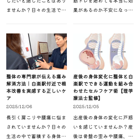
したいと感じたことはあり
筋トレを始めても本当に効
ませんか？日々の生活で蓄
果があるのか不安になった
積される無意識な力みが、
ことはありませんか？白楽
肩や首、腰の筋肉や関節に
駅エリアには腰痛改善を目
不調をもたらしています。
指す多くの方が集まります
実は、整体セッションでは
が、自己流の筋トレや無理
座位・立位・歩行バラ…
な運動が逆に痛みを悪…
整体の専門家が伝える痛み
産後の身体変化に整体と白
解消方法｜白楽駅付近で根
楽駅でできる運動を組み合
本改善を実感する正しいケ
わせたセルフケア術【理学
ア
療法士監修】
2025/12/06
2025/12/05
長引く肩こりや腰痛に悩ま
出産後の身体の変化に戸惑
されていませんか？日々の
いを感じていませんか？産
生活の中で蓄積する身体の
後は骨盤の歪みや腰痛、筋