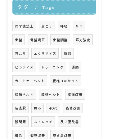
タグ
Tags
理学療法士
肩こり
呼吸
リハ
骨盤
骨盤矯正
骨盤調整
筋力強化
首こり
エクササイズ
胸郭
ピラティス
トレーニング
運動
ガードナーベルト
腰椎コルセット
腰痛ベルト
腰椎ベルト
腰痛改善
白楽駅
痛み
40代
猫背改善
股関節
ストレッチ
反り腰改善
横浜
姿勢改善
巻き肩改善