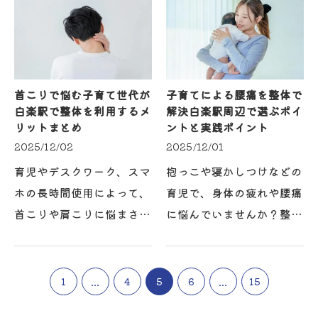
肉だけでなく、関節の動き
のトレーニングやストレッ
をしっかり引き出すこと
チだけでは、かえって症状
が、柔軟性の本質的な向…
を長引かせたり悪化させ…
首こりで悩む子育て世代が
子育てによる腰痛を整体で
白楽駅で整体を利用するメ
解決白楽駅周辺で選ぶポイ
リットまとめ
ントと実践ポイント
2025/12/02
2025/12/01
育児やデスクワーク、スマ
抱っこや寝かしつけなどの
ホの長時間使用によって、
育児で、身体の疲れや腰痛
首こりや肩こりに悩まされ
に悩んでいませんか？整体
ていませんか？近年、子育
の観点から見ると、白楽駅
てをする30～40代男女の
周辺で子育てに励む方々は
間で、身体の関節柔軟性や
特に、頻繁な屈む動作や長
1
...
4
5
6
...
15
筋力の低下が進みやすく、
時間の同じ姿勢による体へ