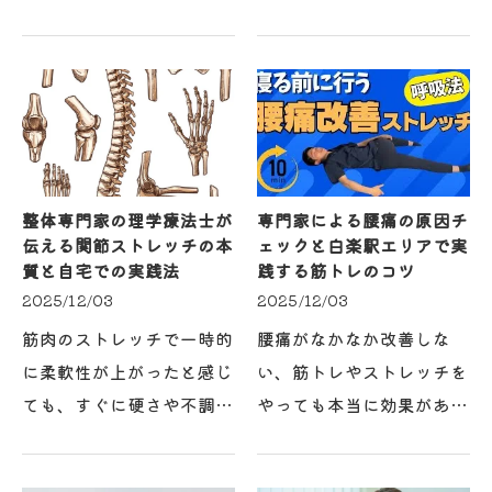
痛みは、単なる疲労や年齢
力低下など、思わぬ不調が
のせいだけではない場合も
現れやすい時期です。整体
多く、原因がよくわからず
と白楽駅で行える産後に適
に改善を諦めてしまうこと
した運動を組み合わせるこ
もあるでしょう。整体…
とで、身体の状態を根…
整体専門家の理学療法士が
専門家による腰痛の原因チ
伝える関節ストレッチの本
ェックと白楽駅エリアで実
質と自宅での実践法
践する筋トレのコツ
2025/12/03
2025/12/03
筋肉のストレッチで一時的
腰痛がなかなか改善しな
に柔軟性が上がったと感じ
い、筋トレやストレッチを
ても、すぐに硬さや不調が
やっても本当に効果がある
戻ってしまうことはありま
のか疑問に感じることはあ
せんか？実は、表面的な筋
りませんか？腰痛は自己流