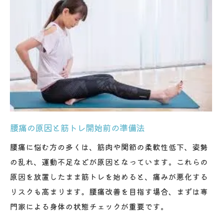
運動初心者も安心の腰痛向け筋トレ手順
初心者が腰痛予防で始める安全な筋トレ法
腰痛改善へ理学療法士が導く運動ステップ
筋肉の状態を触って確認する理由とは
自己流を防ぐ腰痛向け筋トレ手順の流れ
インナーマッスル強化に最適な動き方
正しいフォームを理学療法士がチェック
腰痛の原因と筋トレ開始前の準備法
腰痛改善に欠かせない正しい筋トレフォー
腰痛に悩む方の多くは、筋肉や関節の柔軟性低下、姿勢
ム
の乱れ、運動不足などが原因となっています。これらの
理学療法士によるフォーム確認の重要性
原因を放置したまま筋トレを始めると、痛みが悪化する
腰痛予防で意識したい姿勢と動作ポイント
リスクも高まります。腰痛改善を目指す場合、まずは専
筋肉を触って得られる安全な運動アドバイ
門家による身体の状態チェックが重要です。
ス