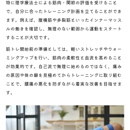
特に理学療法士による筋肉・関節の評価を受けること
フォーム改善が腰痛軽減に与える影響
で、自分に合ったトレーニング計画を立てることができ
腰痛時に避けたい筋トレ動作と基準
ます。例えば、腹横筋や多裂筋といったインナーマッス
腰痛悪化を防ぐ筋トレNG動作の見分け方
ルの働きを確認し、無理のない範囲から運動をスタート
腰の痛みを感じたら中止すべき筋トレ例
することが大切です。
理学療法士が教える腰痛時の安全基準
筋トレ開始前の準備としては、軽いストレッチやウォー
腰痛と筋トレのリスクを減らすポイント
ミングアップを行い、筋肉の柔軟性と血流を高めること
適切な筋肉選びが腰痛予防のカギ
が効果的です。自己流で無理に始めるのではなく、痛み
筋トレとストレッチ併用で腰痛予防を強化
の原因や体の癖を見極めてからトレーニングに取り組む
ことで、腰痛の悪化を防ぎながら着実な改善を目指せま
腰痛改善へ筋トレとストレッチの違いとは
す。
効果を高める筋トレとストレッチの組み方
理学療法士が勧める併用アプローチ
腰痛予防で意識すべき柔軟性アップ術
インナーマッスル強化とストレッチのバラ