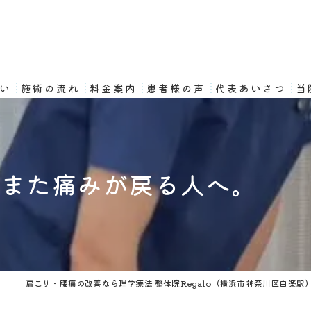
想い
施術の流れ
料金案内
患者様の声
代表あいさつ
当
、また痛みが戻る人へ。
肩こり・腰痛の改善なら理学療法 整体院Regalo（横浜市神奈川区白楽駅