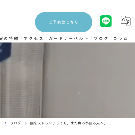
ご予約はこちら
院の特徴
アクセス
ガードナーベルト
ブログ
コラム
3ヶ月プログラム
ストレッチ
姿勢矯正
骨盤矯正
ピラティス
）
ブログ
腰をストレッチしても、また痛みが戻る人へ。
トレーニング