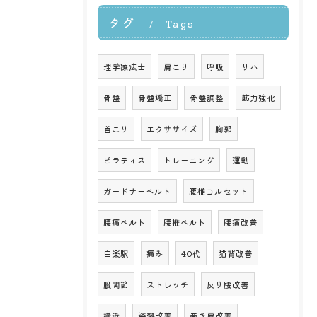
タグ
Tags
理学療法士
肩こり
呼吸
リハ
骨盤
骨盤矯正
骨盤調整
筋力強化
首こり
エクササイズ
胸郭
ピラティス
トレーニング
運動
ガードナーベルト
腰椎コルセット
腰痛ベルト
腰椎ベルト
腰痛改善
白楽駅
痛み
40代
猫背改善
股関節
ストレッチ
反り腰改善
横浜
姿勢改善
巻き肩改善