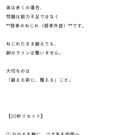
実は多くの場合、
問題は筋力不足ではなく
**脛骨のねじれ（脛骨外旋）**です。
ねじれたまま鍛えても、
脚のラインは整いません。
大切なのは
「鍛える前に、整える」こと。
【10秒リセット】
① かかとを軸に、つま先を内側へ