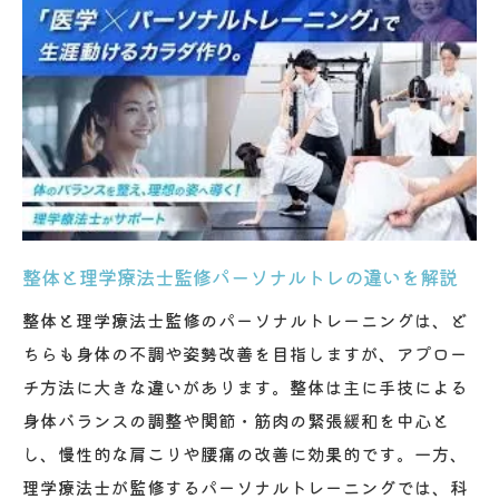
整体で根本改善を目指すパーソナルトレ活
用法
筋活動チェックで整体施術の効果を最大化
慢性痛対策に整体とパーソナルトレの融合
を提案
整体による姿勢矯正と痛みの根本ケアの実
際
整体と理学療法士監修パーソナルトレの違いを解説
姿勢や筋力バランス整える新しい整体方法
整体と理学療法士監修のパーソナルトレーニングは、ど
整体とピラティスメソッドで姿勢改善を実
ちらも身体の不調や姿勢改善を目指しますが、アプロー
現
チ方法に大きな違いがあります。整体は主に手技による
筋肉だけに頼らない整体バランス調整の要
身体バランスの調整や関節・筋肉の緊張緩和を中心と
点
し、慢性的な肩こりや腰痛の改善に効果的です。一方、
理学療法士監修の整体が筋力バランスを整
理学療法士が監修するパーソナルトレーニングでは、科
える理由