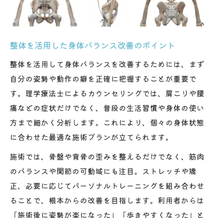
ニング
整体の科学的アプローチが健康維持を支える
整体の科学的根拠が選ばれる理由を解説
整体を活用した身体バランス改善のポイント
理学療法士による整体施術の実証された効
整体を活用して身体バランスを改善するためには、まず
果
自分の姿勢や動作の癖を正確に把握することが重要で
整体を利用した健康維持のための最新アプ
す。理学療法士によるカウンセリングでは、肩こりや腰
ローチ
痛などの症状だけでなく、普段の生活習慣や身体の使い
筋活動分析に基づく整体で不調予防を強化
方まで細かく分析します。これにより、個々の身体状態
整体とパーソナルトレの科学的連携メリッ
に合わせた最適な施術プランが立てられます。
ト
施術では、骨盤や背骨の歪みを整えるだけでなく、筋肉
ピラティスメソッド活用の根本ケアを提案
のバランスや関節の可動域にも注目。ストレッチや矯
整体とピラティスメソッドで根本改善を目
正、必要に応じてパーソナルトレーニングを組み合わせ
指す
ることで、根本からの改善を目指します。利用者からは
筋肉に頼らず整体でバランスを整えるコツ
「施術後に姿勢が楽になった」「歩きやすくなった」と