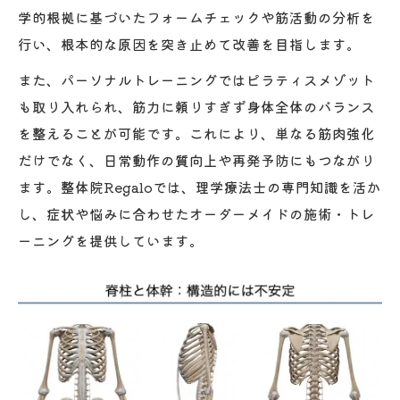
学的根拠に基づいたフォームチェックや筋活動の分析を
整体で姿勢矯正と身体機能アップを目指す
行い、根本的な原因を突き止めて改善を目指します。
方法
また、パーソナルトレーニングではピラティスメゾット
パーソナルトレーニングと整体併用の効果
も取り入れられ、筋力に頼りすぎず身体全体のバランス
実感
を整えることが可能です。これにより、単なる筋肉強化
パーソナルトレーニングで身体の不調に挑戦
だけでなく、日常動作の質向上や再発予防にもつながり
整体と連携したパーソナルトレで不調改善
ます。整体院Regaloでは、理学療法士の専門知識を活か
ピラティスメソッド導入の整体トレーニン
し、症状や悩みに合わせたオーダーメイドの施術・トレ
グ例
ーニングを提供しています。
筋活動を見極める整体的パーソナルトレの
実際
身体の歪みと痛みに整体トレで根本アプロ
ーチ
理学療法士がすすめる整体式セルフトレー