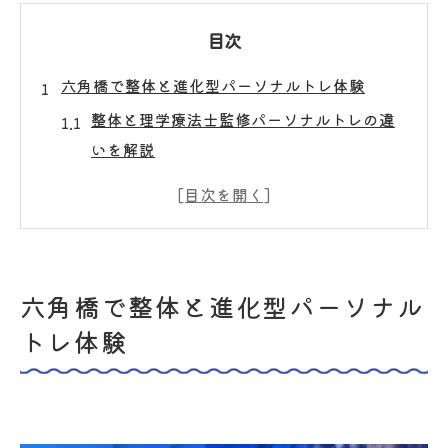
目次
六角橋で整体と進化型パーソナルトレ体験
整体と理学療法士監修パーソナルトレの違
いを解説
整体を活用した身体バランス改善のポイン
ト
丁寧なフォームチェックで安心の整体体験
パーソナルトレーニングと整体の相乗効果
六角橋で整体と進化型パーソナル
とは
トレ体験
整体による筋活動の可視化と効果的な施術
法
慢性痛改善へ導く理学療法士の整体技術
理学療法士による整体が慢性痛に効く理由