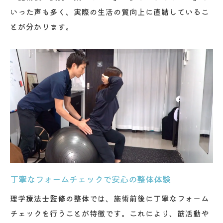
理学療法士が推奨する整体とピラティスの
いった声も多く、実際の生活の質向上に直結しているこ
融合
とが分かります。
整体式ピラティスメソッドで姿勢矯正を実
感
パーソナルトレーニングと整体の総合ケア
提案
丁寧なフォームチェックで安心の整体体験
理学療法士監修の整体では、施術前後に丁寧なフォーム
チェックを行うことが特徴です。これにより、筋活動や