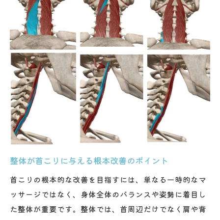
六角橋エリアの整体で叶う安心の首こり施
術
整体体験で感じる首の硬さ改善とその流れ
理学療法士が行う整体の首こり対応事例
整体施術前後の首こり変化を徹底レビュー
整体施術時のカウンセリング内容の重要性
専門家による首こりケアはなぜ信頼できるか
国家資格を持つ整体師による首こりケアの
安心感
整体で得られる専門的な首こりアドバイス
整体が首こりに与える根本改善のポイント
理学療法士が行う整体施術の安全性の理由
首こりの根本的な改善を目指すには、単なる一時的なマ
整体と他の施術方法の信頼性の違い
ッサージではなく、身体全体のバランスや姿勢に着目し
首専門の整体が首こりに強い理由とは
た整体が重要です。整体では、首周辺だけでなく肩や背