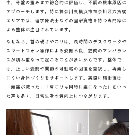
中、骨盤の歪みまで総合的に評価し、不調の根本原因に
国家資格を持つ整体による首こり根本対策法
アプローチします。特に神奈川県横浜市神奈川区六角橋
国家資格整体師が実施する首こり根本改善
エリアでは、理学療法士などの国家資格を持つ専門家に
法
よる整体が注目されています。
理学療法士監修の整体で首こりを徹底サポ
なぜなら、首の硬さやこりは、長時間のデスクワークや
ート
スマートフォン操作による姿勢不良、筋肉のアンバラン
整体と医学的根拠に基づく首こり対策の特
スが積み重なって起こることが多いからです。整体で
徴
は、正しい姿勢や関節の可動域の回復を重視し、再発し
整体施術で明らかになる首こりの本当の原
にくい身体づくりをサポートします。実際に施術後は
因
「頭痛が減った」「肩こりも同時に楽になった」といっ
整体院選びで国家資格の有無が重要な理由
た声も多く、日常生活の質向上につながります。
整体なら首こりも原因からしっかり改善可能
整体で首こりの原因を徹底分析し改善へ
首こりが整体で改善できる理由を解説
整体施術による首の柔軟性向上と持続力