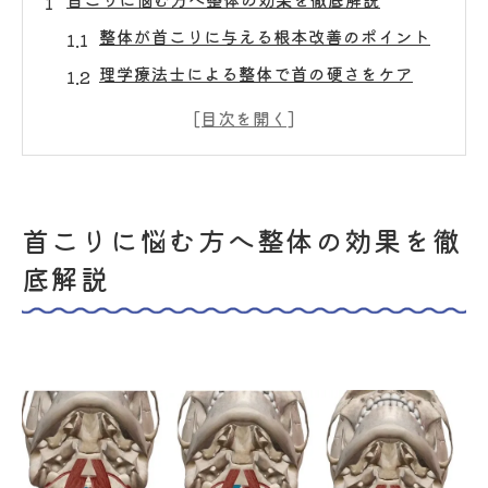
整体が首こりに与える根本改善のポイント
理学療法士による整体で首の硬さをケア
整体で実感できる首こり軽減の具体例
整体院選びで重視したい資格と信頼性
整体とセルフケアの違いと効果を比較
理学療法士が提案する首こり改善アプローチ
首こりに悩む方へ整体の効果を徹
理学療法士が考える整体での首こり根本対
底解説
策
整体を活用した首こり改善の実践ステップ
国家資格者による安全な整体施術の特徴
首こり原因を整体視点でしっかり解消
整体と理学療法の違いを詳しく解説
六角橋の整体で安心して受ける首の施術体験