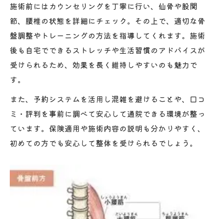
紹介
施術前にはカウンセリングを丁寧に行い、仙骨や股関
節、腰椎の状態を詳細にチェック。その上で、適切な骨
整体施術の効果を持続させる日常ケアポイ
盤調整やトレーニングの方法を指導してくれます。施術
ント
後も自宅でできるストレッチや生活習慣のアドバイスが
骨盤の安定力を高める簡単なセルフケア方
受けられるため、効果を長く維持しやすいのも魅力で
法
す。
整体と連携した自宅ケアで健康維持を図る
また、予約システムを活用し混雑を避けることや、口コ
ミ・評判を事前に調べて安心して通院できる環境が整っ
ています。保険適用や施術内容の説明も分かりやすく、
初めての方でも安心して整体を受けられるでしょう。