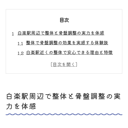
目次
白楽駅周辺で整体と骨盤調整の実力を体感
整体で骨盤調整の効果を実感する体験談
白楽駅近くの整体で安心できる理由と特徴
整体が骨盤の歪みに与えるメリットとは
仙骨・股関節調整で腰痛解消を目指す整体
法
整体と骨盤調整が女性の体型維持に役立つ
白楽駅周辺で整体と骨盤調整の実
理由
力を体感
産後の骨盤を優しく整える整体の秘密
産後ケアに特化した整体の施術内容とは
骨盤調整で腰椎や仙骨の不安定さを改善