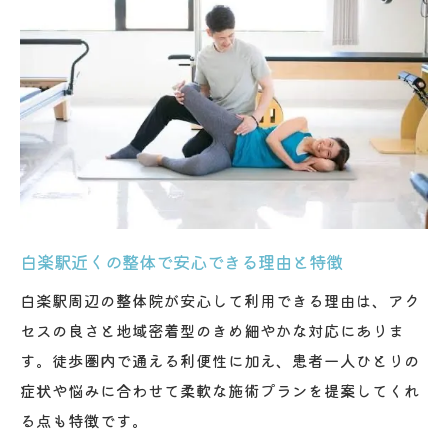
整体による骨盤調整で肩こり改善も実現可
能
腰痛と肩こりを根本からケアする整体の手
法
整体で全身のバランスを整え健康維持を目
指す
骨盤調整が肩こり・腰痛に与える多角的効
果
白楽駅近くの整体で安心できる理由と特徴
整体を活かしたトータルケアで体調を管理
する
白楽駅周辺の整体院が安心して利用できる理由は、アク
セスの良さと地域密着型のきめ細やかな対応にありま
骨盤調整の効果を最大化する自宅ケア法
す。徒歩圏内で通える利便性に加え、患者一人ひとりの
整体後に推奨される骨盤安定トレーニング
症状や悩みに合わせて柔軟な施術プランを提案してくれ
法
る点も特徴です。
自宅でできる骨盤調整サポートストレッチ