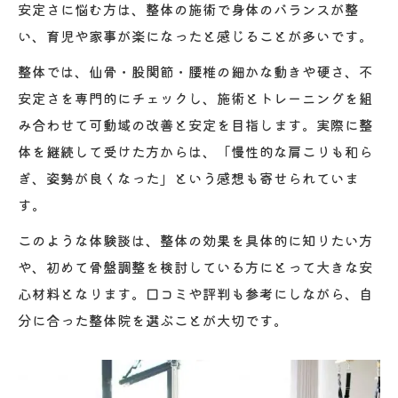
方法
安定さに悩む方は、整体の施術で身体のバランスが整
腰痛予防のための骨盤調整と整体の連携術
い、育児や家事が楽になったと感じることが多いです。
子育て中も安心できる骨盤調整ケアとは
整体では、仙骨・股関節・腰椎の細かな動きや硬さ、不
子育てママが安心できる整体の工夫と配慮
安定さを専門的にチェックし、施術とトレーニングを組
点
み合わせて可動域の改善と安定を目指します。実際に整
整体で骨盤を安定させるケアの大切さにつ
体を継続して受けた方からは、「慢性的な肩こりも和ら
いて
ぎ、姿勢が良くなった」という感想も寄せられていま
す。
骨盤調整で日常生活が快適になる整体の実
例
このような体験談は、整体の効果を具体的に知りたい方
整体院選びで重視したい安心ポイントまと
や、初めて骨盤調整を検討している方にとって大きな安
め
心材料となります。口コミや評判も参考にしながら、自
分に合った整体院を選ぶことが大切です。
施術後も続く安心サポートが整体で受けら
れる
肩こりや腰痛も整体でトータルサポート