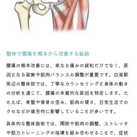
整体施術と日常ケアの両立が腰痛改善の道
慢性腰痛に強い整体の選び方ガイド
無理なく続く日常腰痛ケアの実践術
整体後のセルフストレッチで腰痛予防
慢性腰痛に整体が有効な理由を深掘り
整体で腰痛を根本から改善する秘訣
腰痛対策なら整体とセルフケアが決め手
腰痛の根本改善には、単なる痛みの緩和だけでなく、原
整体による腰痛対策と自宅ケアのコツ
因となる姿勢や筋肉バランスの調整が重要です。白楽駅
セルフケアで整体効果を長持ちさせる方法
周辺の整体院では、丁寧なカウンセリングと身体の動き
整体とセルフストレッチで腰痛を撃退
の分析を通じて、腰痛の本質的な原因を特定します。た
日常生活でできる整体的腰痛予防法
とえば、骨盤や背骨の歪み、筋肉の硬さ、日常生活での
腰痛対策は整体と毎日の積み重ねが重要
クセなどが複合的に影響していることが多いです。
整体と整骨の違いを腰痛目線で解説
具体的な整体施術では、関節や筋肉の調整、ストレッチ
腰痛改善に適した整体と整骨の特徴比較
や筋力トレーニングの指導を組み合わせることで、症状