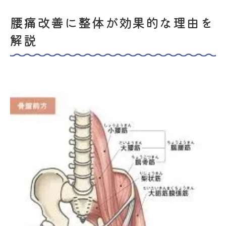
白楽駅周辺で選ぶ整体とセルフケア法
腰痛改善に整体が効果的な理由を
信頼できる整体院選びのポイント解説
解説
整体と組み合わせる腰痛セルフケア実践
白楽駅周辺で整体を活用するコツ
整体施術と自宅ケアの効果的な組み合わせ
口コミや評判から整体院を見極める方法
呼吸と胸郭の動きから考える腰痛整体
呼吸法で腰痛を整体的にサポートする方法
胸郭の柔軟性を高める整体アプローチ
整体で学ぶ正しい呼吸と腰痛改善の関係
日常でできる胸郭ストレッチと整体効果
整体施術と呼吸トレーニングの活用術
慢性腰痛には整体と日常ケアの両立が鍵