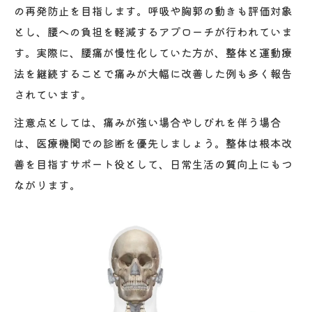
の再発防止を目指します。呼吸や胸郭の動きも評価対象
整体と整骨院の選び方を腰痛基準で解説
とし、腰への負担を軽減するアプローチが行われていま
腰痛には整体と整骨院どちらが向くのか
す。実際に、腰痛が慢性化していた方が、整体と運動療
保険適用など整体・整骨院の違いを整理
法を継続することで痛みが大幅に改善した例も多く報告
整体と整骨それぞれの施術メリット紹介
されています。
注意点としては、痛みが強い場合やしびれを伴う場合
は、医療機関での診断を優先しましょう。整体は根本改
善を目指すサポート役として、日常生活の質向上にもつ
ながります。