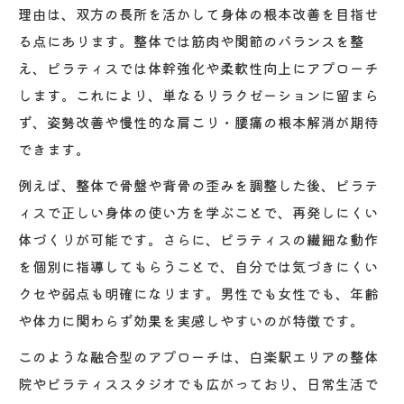
理由は、双方の長所を活かして身体の根本改善を目指せ
男性もピラティスで整体効果を実感できる
る点にあります。整体では筋肉や関節のバランスを整
理由
え、ピラティスでは体幹強化や柔軟性向上にアプローチ
個別ピラティス指導が男性に選ばれるポイ
します。これにより、単なるリラクゼーションに留まら
ント
ず、姿勢改善や慢性的な肩こり・腰痛の根本解消が期待
ピラティスが初めての男性へ整体的アドバ
できます。
イス
例えば、整体で骨盤や背骨の歪みを調整した後、ピラテ
整体経験者が実感するピラティスのメリッ
ィスで正しい身体の使い方を学ぶことで、再発しにくい
ト
体づくりが可能です。さらに、ピラティスの繊細な動作
ピラティスで体幹強化を目指す男性の体験
を個別に指導してもらうことで、自分では気づきにくい
談
クセや弱点も明確になります。男性でも女性でも、年齢
姿勢や体幹強化にピラティスがおすすめの理由
や体力に関わらず効果を実感しやすいのが特徴です。
ピラティスが姿勢改善と体幹強化に最適な
このような融合型のアプローチは、白楽駅エリアの整体
理由
院やピラティススタジオでも広がっており、日常生活で
整体とピラティス併用で実感する姿勢の変