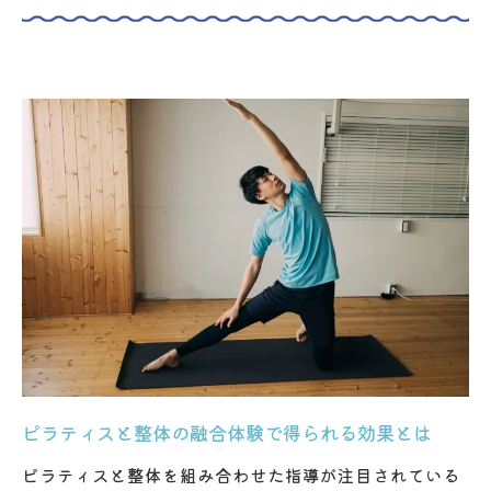
整体とピラティスで実感する体調改善のヒ
ント
パーソナル指導で身体の歪みを根本改善
ピラティスのパーソナル指導で歪み根本ケ
ア
整体目線の個別ピラティスが体を変える理
由
ピラティスパーソナル指導の整体効果を解
説
個別対応だから分かる身体のクセと改善方
法
ピラティス整体で長年の不調を根本から改
ピラティスと整体の融合体験で得られる効果とは
善
ピラティスと整体を組み合わせた指導が注目されている
男性も安心して始められるピラティス活用法