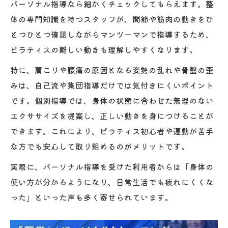
パーソナル指導なら細かくチェックしてもらえます。整
ピラティスで苦手動作を克服するサポート
体の専門知識を持つスタッフが、関節や筋肉の動きをひ
体制
とつひとつ確認しながらマンツーマンで指導するため、
ピラティスの難しい動きも理解しやすくなります。
整体とピラティスの相乗効果で健康管理を実現
整体とピラティスの相乗効果で目指す健康
特に、肩こりや腰痛の原因となる姿勢の乱れや骨盤の歪
体
みは、自己流や集団指導だけでは気付きにくいポイント
ピラティスを活かした整体的な健康管理法
です。個別指導では、身体の状態に合わせた無理のない
エクササイズを提案し、正しい動きを身につけることが
整体×ピラティスで再発防止を狙うポイント
できます。これにより、ピラティス初心者や運動が苦手
ピラティス併用が整体の効果を持続させる
な方でも安心して取り組めるのがメリットです。
理由
実際に、パーソナル指導を受けた利用者からは「身体の
健康維持に役立つピラティスと整体の活用
使い方が分かるようになり、日常生活でも疲れにくくな
術
った」といった声も多く寄せられています。