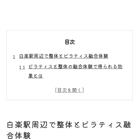
目次
白楽駅周辺で整体とピラティス融合体験
ピラティスと整体の融合体験で得られる効
果とは
個別指導で体の歪みをピラティスで徹底チ
ェック
白楽駅エリアでピラティス整体を選ぶポイ
ント
白楽駅周辺で整体とピラティス融
ピラティス初心者も安心できる整体体験の
合体験
流れ