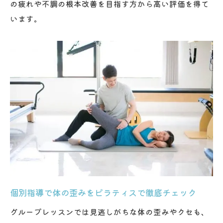
の疲れや不調の根本改善を目指す方から高い評価を得て
化
います。
ピラティスで体幹を鍛える整体的アプロー
チ
正しい姿勢を保つためのピラティスメソッ
ド
体のバランスを整えるピラティスの魅力
グループでは難しい動きも個別で徹底サポート
ピラティスの難しい動きも徹底サポート可
能
グループでは得られない個別指導のメリッ
ト
整体視点でピラティス動作を丁寧にチェッ
個別指導で体の歪みをピラティスで徹底チェック
ク
グループレッスンでは見逃しがちな体の歪みやクセも、
マンツーマンだから身体の使い方が分かる