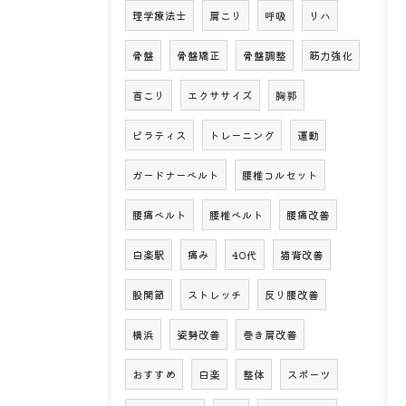
理学療法士
肩こり
呼吸
リハ
骨盤
骨盤矯正
骨盤調整
筋力強化
首こり
エクササイズ
胸郭
ピラティス
トレーニング
運動
ガードナーベルト
腰椎コルセット
腰痛ベルト
腰椎ベルト
腰痛改善
白楽駅
痛み
40代
猫背改善
股関節
ストレッチ
反り腰改善
横浜
姿勢改善
巻き肩改善
おすすめ
白楽
整体
スポーツ