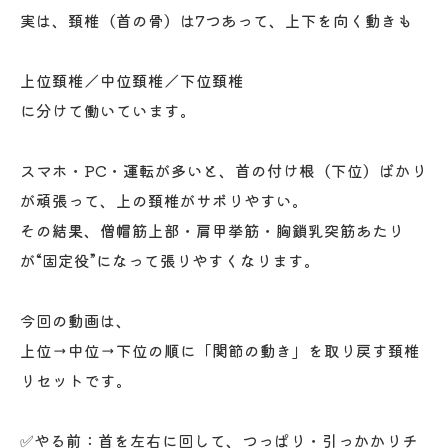
実は、頚椎（首の骨）は7つあって、上下を向く動きも
上位頚椎／中位頚椎／下位頚椎
に分けて働いています。
スマホ・PC・運転が多いと、首の付け根（下位）ばかり
が頑張って、上の頚椎がサボりやすい。
その結果、僧帽筋上部・肩甲挙筋・胸鎖乳突筋あたり
が“固定役”になって張りやすくなります。
今回の動画は、
上位→中位→下位の順に「関節の動き」を取り戻す頚椎
リセットです。
✅やる前：首を左右に回して、つっぱり・引っかかりチ