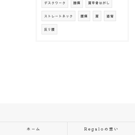
デスクワーク
膝痛
肩甲骨はがし
ストレートネック
腰痛
肩
猫背
反り腰
ホーム
Regaloの想い