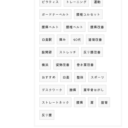
ピラティス
トレーニング
運動
ガードナーベルト
腰椎コルセット
腰痛ベルト
腰椎ベルト
腰痛改善
白楽駅
痛み
40代
猫背改善
股関節
ストレッチ
反り腰改善
横浜
姿勢改善
巻き肩改善
おすすめ
白楽
整体
スポーツ
デスクワーク
膝痛
肩甲骨はがし
ストレートネック
腰痛
肩
猫背
反り腰