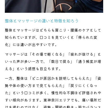
体質改善に整体が選ばれる理由を探る
マッサージと整体の効果的な使い分け方
整体とマッサージの違いと特徴を知ろう
整体が姿勢や柔軟性に与えるメリット
整体とマッサージはどちらも肩こり・腰痛のケアとして
整体で姿勢改善に期待できる理由とは
知られていますが、口コミを見ていくと「得られた変
柔軟性向上に整体施術が有効な理由
化」には違いが出やすいです。
整体で関節の動きが良くなる仕組み
マッサージは「その場で軽くなる」「疲れが抜ける」と
筋力不足と姿勢の関係を整体で見直す
いった声が多い一方で、「数日で戻る」「通う頻度が増
整体で猫背や歪みを根本から整える
える」という感想も目立ちます。
東神奈川の整体利用で悩みを解消するヒント
一方、整体は「どこが原因かを説明してもらえた」「姿
整体選びで重視したいチェックポイント
勢や体の使い方まで見てもらえた」「戻りにくくなっ
口コミを活かした整体院選びのコツ
た」という口コミが多く、慢性的な不調ほど評価されや
東神奈川で整体を受ける際の注意点
すい傾向があります。東神奈川エリアでも、痛い場所だ
整体施術の効果を最大化する受け方
けを揉むのではなく、姿勢・関節の動き・筋力バランス