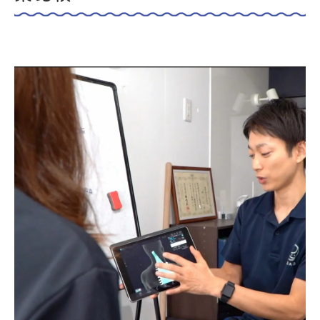
日常動作と姿勢改善が整体で変わる理由
整体施術で筋力と柔軟性を高める方法
根本改善には整体の継続がおすすめな訳
整体で再発予防ができる仕組みを解説
一時的な揉みほぐしが続かない理由とは
揉みほぐしだけでは整体効果が続かない訳
こり固まる原因と整体での対処法を解説
一時的なマッサージが再発を招く理由
整体で根本原因へのアプローチが重要
整体とセルフケアの組み合わせが効果的
マッサージだけで体は本当に変わるのか
マッサージと整体の役割の違いを解説
揉みほぐしと指圧の限界と整体の必要性
整体が身体機能に与える根本的効果とは