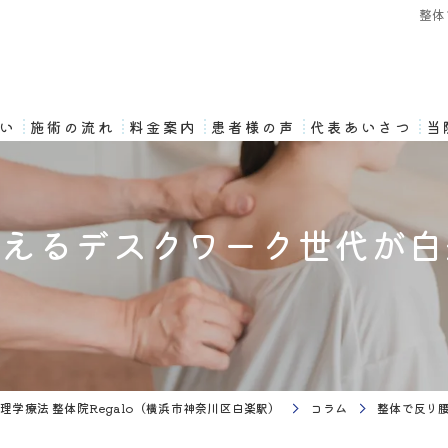
整体
想い
施術の流れ
料金案内
患者様の声
代表あいさつ
当
抱えるデスクワーク世代が白
理学療法 整体院Regalo（横浜市神奈川区白楽駅）
コラム
整体で反り