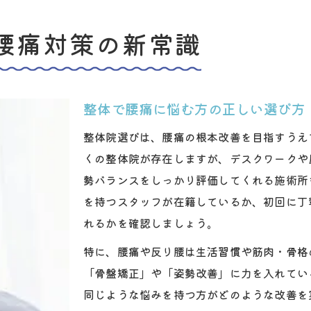
白楽エリアで整体が注目される理由とは
デスクワーク世代が気をつけたい反り腰改善術
腰痛対策の新常識
デスクワークによる反り腰と整体の関係性
整体で実践する反り腰セルフケアの方法
正しい姿勢を維持するための整体活用術
整体で腰痛に悩む方の正しい選び方
整体で反り腰を改善するための注意点
整体院選びは、腰痛の根本改善を目指すうえ
デスクワーク世代が選ぶべき整体施術とは
くの整体院が存在しますが、デスクワークや
腰痛や反り腰の根本を整体でケアする理由
勢バランスをしっかり評価してくれる施術所
整体が腰痛と反り腰に有効な根拠を解説
を持つスタッフが在籍しているか、初回に丁
れるかを確認しましょう。
整体の施術で身体バランスが整う理由
腰痛改善に整体が選ばれるポイントとは
特に、腰痛や反り腰は生活習慣や筋肉・骨格
反り腰の根本原因を整体で見極める方法
「骨盤矯正」や「姿勢改善」に力を入れてい
同じような悩みを持つ方がどのような改善を
整体で症状悪化を防ぐためのチェック項目