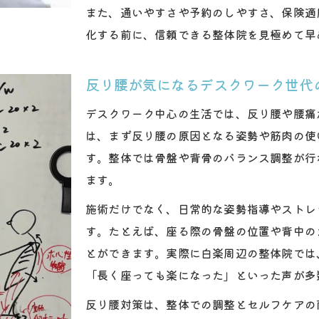
整体活用で仕事中の腰の負担を軽減する方法
また、通いやすさや予約のしやすさ、保険適
化する前に、信頼できる整体院を見極めて早
整体で仕事中の腰痛リスクを軽減するコツ
デスクワークで腰に負担がかかる理由と整体
反り腰が気になるデスクワーク世代
整体施術と連携した日常ケアのポイント
腰痛予防に役立つ整体のセルフケア習慣
デスクワーク中心の生活では、反り腰や腰痛
デスクワーカー向け整体サービスの選び方
は、まず反り腰の原因となる姿勢や筋肉の使
す。整体では骨盤や背骨のバランス調整が行
姿勢バランスを整える整体の実力に迫る
ます。
整体で姿勢バランスが整うプロセスとは
施術だけでなく、日常的な姿勢指導やストレ
腰痛や反り腰を防ぐ姿勢改善の整体実践法
す。たとえば、座る際の骨盤の位置や背中の
整体による骨盤矯正の効果と注意点
とができます。実際に白楽周辺の整体院では
整体で姿勢を美しく保つための工夫
「長く座っても楽になった」といった声が多
姿勢バランス改善に整体を選ぶ理由
反り腰対策は、整体での調整とセルフケアの
腰痛に悩むなら整体を選ぶべき理由とは