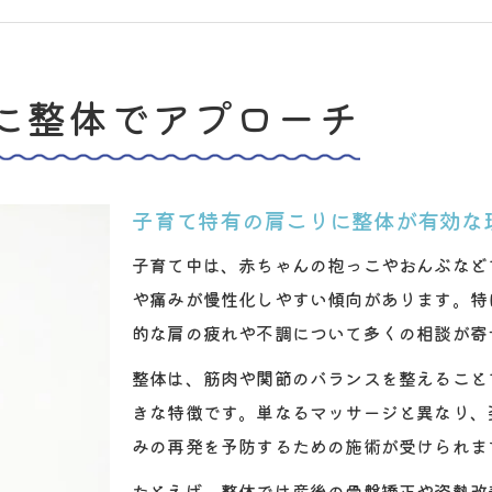
整体とストレッチで子育て中の肩こり予防を実践
整体施術後におすすめの肩まわりトレーニング
子育ての肩こりは整体と姿勢改善で解消
に整体でアプローチ
整体で子育て中の肩こり原因を明確に知る
整体と姿勢改善が肩こり解消に効果的な理由
肩こり解消には整体と正しい姿勢が不可欠
子育て特有の肩こりに整体が有効な
整体後のセルフケアで肩こりの再発を防ぐ
子育て中は、赤ちゃんの抱っこやおんぶなど
ストレッチと整体の組み合わせが子育て肩こり対策に
や痛みが慢性化しやすい傾向があります。特
整体で叶う子育て中の肩こりケア方法
的な肩の疲れや不調について多くの相談が寄
整体による産後肩こりの安全なケア手順
整体は、筋肉や関節のバランスを整えること
抱っこやおんぶで生じる肩こりを整体で和らげる
きな特徴です。単なるマッサージと異なり、
整体と機能改善トレーニングで肩こり対策を強化
みの再発を予防するための施術が受けられま
整体施術を受けた後の日常動作の見直しポイント
たとえば、整体では産後の骨盤矯正や姿勢改