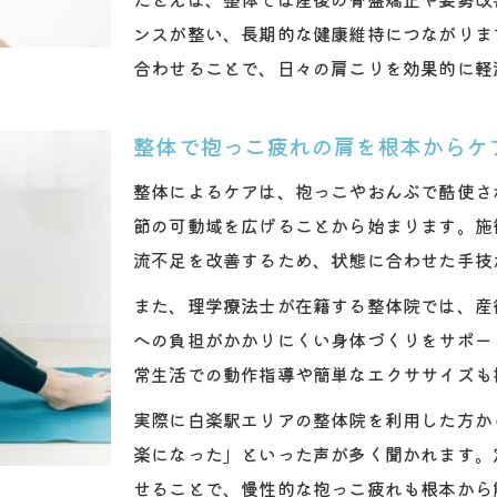
子育て世代が安心して整体を利用する際の注意点
ンスが整い、長期的な健康維持につながりま
肩をすくめがちな方に整体から始める対策
合わせることで、日々の肩こりを効果的に軽
肩をすくめるクセを整体で正す方法
整体施術で肩まわりの緊張をリセットする
整体で抱っこ疲れの肩を根本からケ
整体と日常トレーニングで姿勢を整えるポイント
整体によるケアは、抱っこやおんぶで酷使さ
整体による肩甲骨まわりの柔軟性アップ術
節の可動域を広げることから始まります。施
肩をすくめにくい身体づくりと整体の関係
流不足を改善するため、状態に合わせた手技
産後の肩こり対策に役立つ整体とトレーニング
また、理学療法士が在籍する整体院では、産
産後の肩こり解消に整体を取り入れるメリット
への負担がかかりにくい身体づくりをサポー
常生活での動作指導や簡単なエクササイズも
整体施術後に効果的な肩こり予防ストレッチ
整体と骨盤矯正で産後の身体バランスを整える
実際に白楽駅エリアの整体院を利用した方か
整体を活用した産後のセルフケア方法
楽になった」といった声が多く聞かれます。
せることで、慢性的な抱っこ疲れも根本から
整体で産後の肩こりと歪みを同時に改善