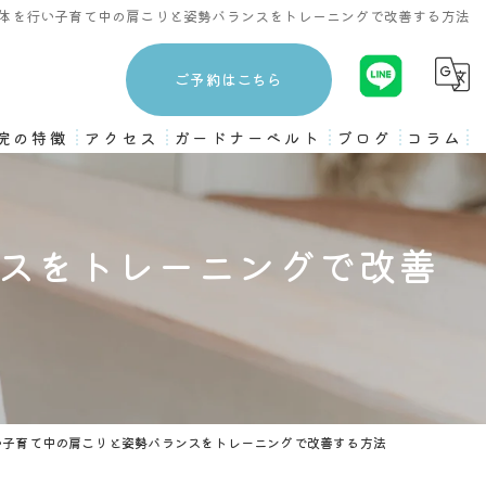
体を行い子育て中の肩こりと姿勢バランスをトレーニングで改善する方法
ご予約はこちら
院の特徴
アクセス
ガードナーベルト
ブログ
コラム
3ヶ月プログラム
スをトレーニングで改善
ストレッチ
姿勢矯正
骨盤矯正
ピラティス
い子育て中の肩こりと姿勢バランスをトレーニングで改善する方法
トレーニング