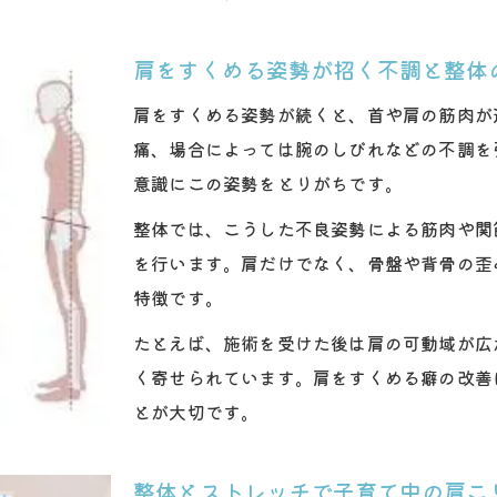
整体による姿勢バランス改善の秘訣を紹介
肩をすくめる姿勢が招く不調と整体
整体で理想の姿勢バランスを目指す方法
肩こりの根本改善には整体が有効な理由
肩をすくめる姿勢が続くと、首や肩の筋肉が
痛、場合によっては腕のしびれなどの不調を
整体とトレーニングで美しい姿勢をキープ
意識にこの姿勢をとりがちです。
日常生活で実践しやすい整体アドバイス
整体で感じる姿勢の変化と肩こり軽減効果
整体では、こうした不良姿勢による筋肉や関
を行います。肩だけでなく、骨盤や背骨の歪
特徴です。
たとえば、施術を受けた後は肩の可動域が広
く寄せられています。肩をすくめる癖の改善
とが大切です。
整体とストレッチで子育て中の肩こ