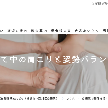
白楽駅で整
想い
施術の流れ
料金案内
患者様の声
代表あいさつ
当
育て中の肩こりと姿勢バラン
 整体院Regalo（横浜市神奈川区白楽駅）
コラム
白楽駅で整体を行