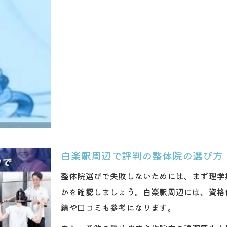
整体とマッサージの違いと頚椎保護法
頚椎整体の安全性と専門家の重要性
理学療法士による整体で得られる安心感
整体施術の工夫が頚椎への負担を軽減
整体で行う頚椎保護の具体的な特徴
首の痛み対策に整体院活用を考えるなら
整体で首の痛みを緩和するための工夫
頚椎整体の効果的な活用方法を解説
整体院選びで首の痛み改善を目指すコツ
白楽駅周辺で評判の整体院の選び方
理学療法士による整体施術の利点とは
整体院選びで失敗しないためには、まず理学
首の痛み対策に整体が有効な理由
かを確認しましょう。白楽駅周辺には、資格
績や口コミも参考になります。