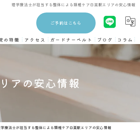
理学療法士が担当する整体による頚椎ケア白楽駅エリアの安心情報
ご予約はこちら
院の特徴
アクセス
ガードナーベルト
ブログ
コラム
3ヶ月プログラム
ストレッチ
リアの安心情報
姿勢矯正
骨盤矯正
ピラティス
理学療法士が担当する整体による頚椎ケア白楽駅エリアの安心情報
トレーニング