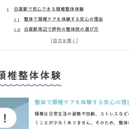
白楽駅で安心できる頚椎整体体験
整体で頚椎ケアを体験する安心の理由
白楽駅周辺で評判の整体院の選び方
整体とマッサージの違いと頚椎への効果
理学療法士による整体で得られる信頼感
頚椎の違和感に整体が有効なケースとは
整体選びで頚椎ケアの満足度が変わる理由
頚椎整体体験
整体院の選び方で頚椎ケアの効果が変わる
理学療法士が担当する整体の安心感
口コミや評判を活かした整体院選択法
整体で頚椎ケアを体験する安心の理
整体と整骨院の違いを知って満足度向上
頚椎は日常生活の姿勢や加齢、ストレスなど
頚椎整体で重視したい施術者の経験値
くことが少なくありません。そのため、整体