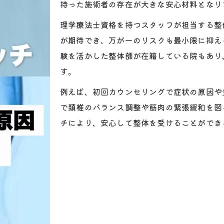
頚部の悩みには専門家の整体が有効
持った施術者の存在が大きな安心材料となり
整体は頚椎の慢性痛改善にどう役立つか
理学療法士資格を持つスタッフが担当する整
専門家による整体施術のメリットとは
が期待でき、万が一のリスクも最小限に抑え
頚部の悩みに整体が選ばれる理由を解説
験を活かした整体師が在籍している院もあり
理学療法士が行う整体で安心の頚椎ケア
す。
整体施術で首の不調が変わるポイント
例えば、初回カウンセリングで症状の原因や
理学療法士が担当する整体の信頼性
で頚椎のバランス調整や筋肉の緊張緩和を図
チにより、安心して整体を受けることができ
理学療法士による整体が選ばれる理由
整体施術で得られる医療的な安心感
病院経験を活かした整体の強みとは
頚椎ケアにおける理学療法士の役割
整体の信頼性は専門家で決まるポイント
頚椎を守る整体施術とは何が違うのか