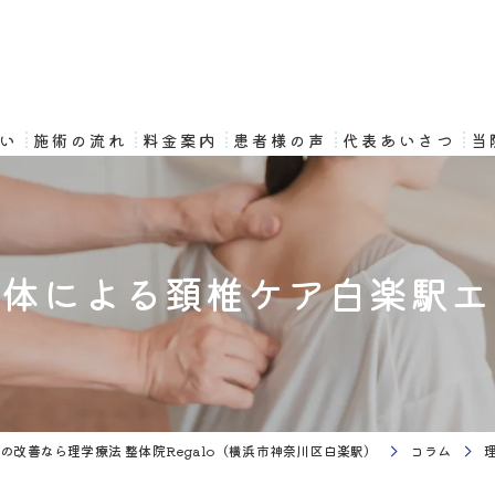
想い
施術の流れ
料金案内
患者様の声
代表あいさつ
当
整体による頚椎ケア白楽駅エ
の改善なら理学療法 整体院Regalo（横浜市神奈川区白楽駅）
コラム