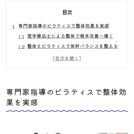
目次
専門家指導のピラティスで整体効果を実感
理学療法士による整体で根本改善へ導く
整体とピラティスで体幹バランスを整える
方法
胸郭・骨盤を意識した整体の新アプローチ
ピラティス指導が整体効果を高める理由と
は
専門家指導のピラティスで整体効
整体を活かしたピラティスの効果的な始め
果を実感
方
体幹安定が導く肩こり腰痛対策の新提案
整体で体幹を安定させ肩こり腰痛予防
ピラティスと整体の融合で体幹強化を実現