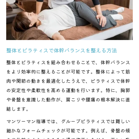
マンツーマン指導が叶える姿勢の変化
整体とピラティスの個別指導で姿勢を美し
く
理学療法士が見抜く身体の歪みと整体対策
整体とピラティスで体幹バランスを整える方法
マンツーマン整体で得られる姿勢改善効果
整体アドバイス付きピラティスの魅力とは
整体とピラティスを組み合わせることで、体幹バランス
をより効率的に整えることが可能です。整体によって筋
細やかな整体チェックで正しいフォームへ
肉や関節の動きを最適化したうえで、ピラティスで体幹
の安定性や柔軟性を高める運動を行います。特に、胸郭
や骨盤を意識した動作が、肩こりや腰痛の根本解決に直
結します。
マンツーマン指導では、グループピラティスでは難しい
細かなフォームチェックが可能です。例えば、骨盤の傾