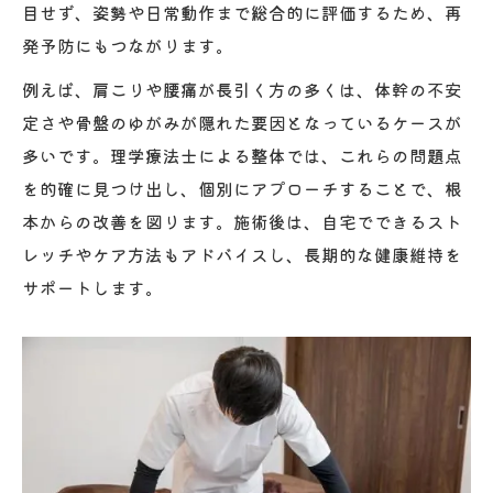
目せず、姿勢や日常動作まで総合的に評価するため、再
マットピラティスで始める身体の根本改善
発予防にもつながります。
マットピラティスと整体で体幹力を高める
整体の視点で学ぶマットピラティスの魅力
例えば、肩こりや腰痛が長引く方の多くは、体幹の不安
定さや骨盤のゆがみが隠れた要因となっているケースが
理学療法士推奨の自宅ピラティス活用法
多いです。理学療法士による整体では、これらの問題点
マットで実践する整体ピラティスの基本
を的確に見つけ出し、個別にアプローチすることで、根
整体を意識したピラティスで姿勢改善
本からの改善を図ります。施術後は、自宅でできるスト
肩こり腰痛に効く整体×ピラティス実践例
レッチやケア方法もアドバイスし、長期的な健康維持を
整体とピラティスで肩こり腰痛をケア
サポートします。
理学療法士による効果的な整体アプローチ
整体活用のピラティスで痛みの原因を見直
す
肩こり腰痛改善に役立つ実践的エクササイ
ズ
整体×ピラティスの症例で見る変化の事例