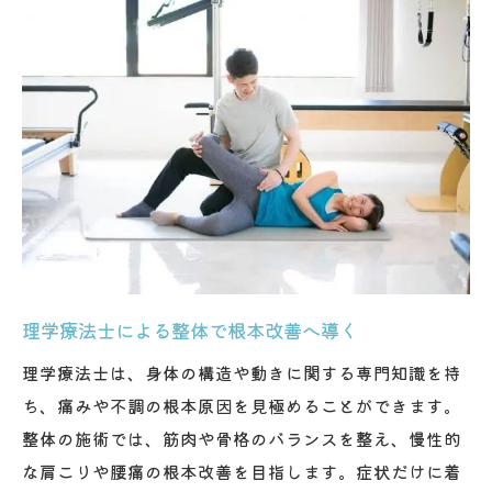
肩こり腰痛改善に整体が有効な理由を解説
理学療法士監修の整体で姿勢を徹底サポー
ト
体幹安定が叶える健康的な生活習慣のコツ
理学療法士が教える整体と自宅ピラティスの融
合
理学療法士直伝の整体と自宅ピラティス入
門
整体の知識を活かした自宅ピラティスのコ
理学療法士による整体で根本改善へ導く
ツ
理学療法士は、身体の構造や動きに関する専門知識を持
自宅でできる整体的エクササイズの実践法
ち、痛みや不調の根本原因を見極めることができます。
整体とピラティスを日常に取り入れる工夫
整体の施術では、筋肉や骨格のバランスを整え、慢性的
理学療法士が解説する自宅運動のポイント
な肩こりや腰痛の根本改善を目指します。症状だけに着