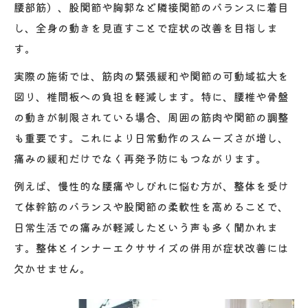
腰部筋）、股関節や胸郭など隣接関節のバランスに着目
ト
し、全身の動きを見直すことで症状の改善を目指しま
整体の効果を感じるまでの期間と変化
す。
整体とセルフケアの組み合わせで実感する
実際の施術では、筋肉の緊張緩和や関節の可動域拡大を
改善
図り、椎間板への負担を軽減します。特に、腰椎や骨盤
痛みを和らげる整体施術とセルフケア法
の動きが制限されている場合、周囲の筋肉や関節の調整
整体の痛み緩和施術とその仕組みについて
も重要です。これにより日常動作のスムーズさが増し、
自宅でできる整体的セルフケアのポイント
痛みの緩和だけでなく再発予防にもつながります。
整体施術後に意識したい生活動作の工夫
例えば、慢性的な腰痛やしびれに悩む方が、整体を受け
腰椎ヘルニア時の整体とストレッチの併用
て体幹筋のバランスや股関節の柔軟性を高めることで、
法
日常生活での痛みが軽減したという声も多く聞かれま
整体で痛み軽減するための継続的サポート
す。整体とインナーエクササイズの併用が症状改善には
整体と整形外科の違いを徹底解説
欠かせません。
整体と整形外科の役割と治療方針の違い