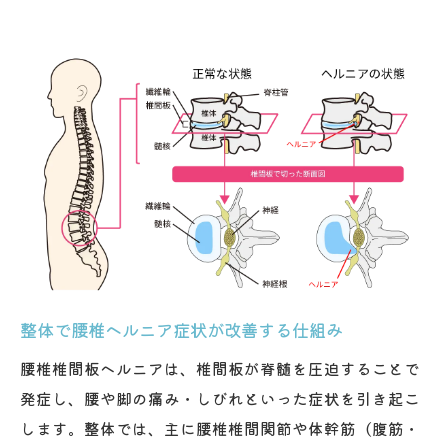
整体施術で動作コントロール力を高める
整体による体幹エクササイズの実践方法
体幹バランスと関節ケアで生活の質向上へ
整体で体幹バランスを整えるメリット
関節可動域を広げる整体の実践ポイント
生活の質を高める整体とセルフケアの併用
法
整体施術がもたらす姿勢改善の効果
整体による日常動作のストレス軽減術
整体で腰椎ヘルニア症状が改善する仕組み
椎間板ヘルニアなら整体施術の効果を実感
腰椎椎間板ヘルニアは、椎間板が脊髄を圧迫することで
整体施術でヘルニア症状が緩和した体験談
発症し、腰や脚の痛み・しびれといった症状を引き起こ
椎間板ヘルニアに整体が役立つ理由の解説
します。整体では、主に腰椎椎間関節や体幹筋（腹筋・
整体施術の効果を最大限に引き出すポイン