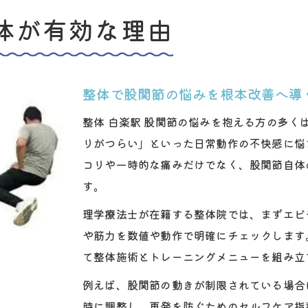
白楽駅徒歩圏で見つける整体の魅力
体が有効な理由
整体 白楽駅エリアで選ばれる理由と魅力
白楽駅周辺の整体で受けられる充実サポート
実績ある整体が白楽駅徒歩圏で受けられる安心感
整体で股関節の悩みを根本改善へ導
整体白楽駅 股関節ケアの通いやすさと利便性
整体 白楽駅 股関節の悩みを抱える方の多
整体とトレーニング併用の白楽駅エリア特長
りがつらい」といった日常動作の不快感に悩
理学療法士視点の整体股関節ケア入門
コリや一時的な痛みだけでなく、股関節自体
理学療法士が整体で重視する股関節評価法
す。
エビデンスに基づく整体 股関節ケアの基本
理学療法士が在籍する整体院では、まずエビ
整体における股関節可動域と筋力の確認ポイント
や筋力を数値や動作で明確にチェックします
整体と理学療法士の専門性が生む信頼感
て整体施術とトレーニングメニューを組み立
理学療法士視点で見る整体とセルフケアの違い
例えば、股関節の動きが制限されている場合
症状改善へ導く整体での評価法とは
時に調整し、再発を防ぐためのセルフケア指