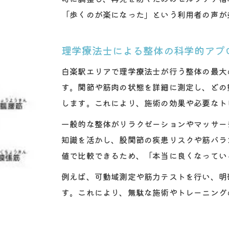
「歩くのが楽になった」という利用者の声が
整体で行う股関節の評価手順とその重要性
理学療法士が実践する整体 股関節評価の流れ
理学療法士による整体の科学的アプ
整体と評価で見える症状の根本原因とは
整体での科学的評価が改善につながる理由
白楽駅エリアで理学療法士が行う整体の最大
整体 白楽駅 股関節チェックのポイント
す。関節や筋肉の状態を詳細に測定し、どの
します。これにより、施術の効果や必要なト
整体を受けるなら股関節の可動域が鍵
整体の効果を高める股関節可動域の重要性
一般的な整体がリラクゼーションやマッサー
知識を活かし、股関節の疾患リスクや筋バラ
理学療法士が解説する可動域評価と整体施術
値で比較できるため、「本当に良くなってい
整体で得られる股関節の柔軟性向上の秘訣
股関節の可動域が整体効果に与える影響とは
例えば、可動域測定や筋力テストを行い、明
す。これにより、無駄な施術やトレーニング
整体 白楽駅 股関節可動域チェックのすすめ
筋力と柔軟性を高める整体の実際