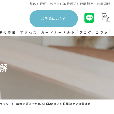
整体と評価でわかる白楽駅周辺の股関節ケアの最適解
ご予約はこちら
院の特徴
アクセス
ガードナーベルト
ブログ
コラム
3ヶ月プログラム
ストレッチ
解
姿勢矯正
骨盤矯正
ピラティス
コラム
整体と評価でわかる白楽駅周辺の股関節ケアの最適解
トレーニング