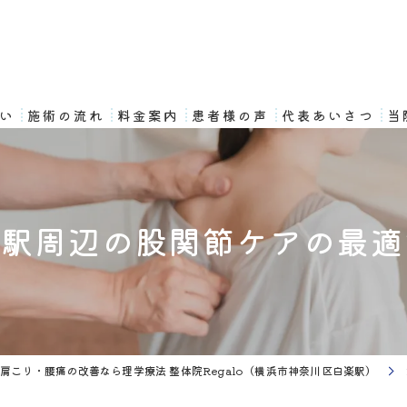
想い
施術の流れ
料金案内
患者様の声
代表あいさつ
当
楽駅周辺の股関節ケアの最適
肩こり・腰痛の改善なら理学療法 整体院Regalo（横浜市神奈川区白楽駅）