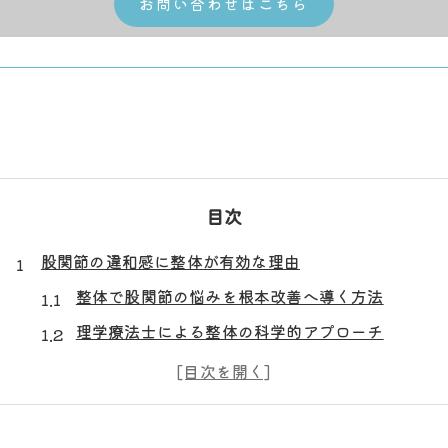
お問い合わせはこちら
目次
股関節の違和感に整体が有効な理由
整体で股関節の悩みを根本改善へ導く方法
理学療法士による整体の科学的アプローチ
整体で日常動作の不快感を軽減する理由
股関節の違和感を整体が解決できる根拠とは
整体と評価がもたらす安心のケアサイクル