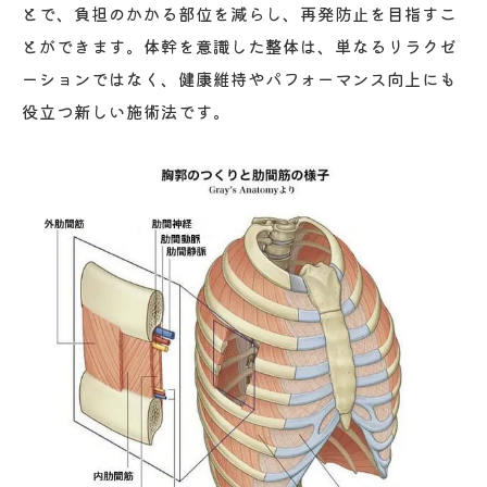
整体で体幹を支え肩こり腰痛を根本ケア
とで、負担のかかる部位を減らし、再発防止を目指すこ
とができます。体幹を意識した整体は、単なるリラクゼ
体幹強化整体が慢性痛改善に役立つ仕組み
ーションではなく、健康維持やパフォーマンス向上にも
整体施術で肩甲骨周囲の筋肉を効率よく使
役立つ新しい施術法です。
う
整体で脊椎や胸郭の動きをスムーズに導く
整体の体幹アプローチが痛み予防に有効な
理由
体幹サポートで実感する整体の効果
整体による体幹サポートで実感できる変化
整体施術後の身体の軽さと安定感を体験し
よう
体幹が整うことで得られる整体の持続的効
果
整体で姿勢維持力とパフォーマンスが向上