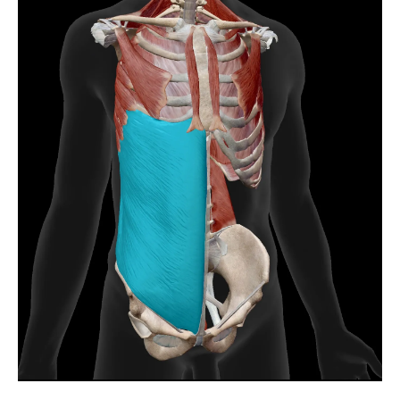
感
白楽駅エリアの整体で叶える健康習慣の始
め方
整体体験で体幹の歪みや筋力不足を見直そ
う
整体施術で仕事や家事の身体負担を軽減へ
整体と体幹強化で日常のパフォーマンス向
上
整体と体幹強化なら不調を根本改善
整体で体幹バランスを整え根本から不調を
防ぐ
体幹強化整体が慢性的な痛みに有効な理由
整体施術と自宅トレーニングの併用効果と
は