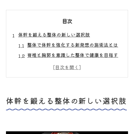
目次
体幹を鍛える整体の新しい選択肢
整体で体幹を強化する新発想の施術法とは
脊椎と胸郭を意識した整体で健康を目指す
整体による腹筋・背筋のバランス改善の重
要性
整体で体幹不足を見極めるチェックポイン
ト
体幹を鍛える整体の新しい選択肢
整体の視点から見た体幹トレーニングの実
際
健康な毎日へ導く白楽駅整体体験
整体で毎日の疲労回復と体幹サポートを実