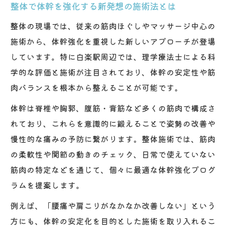
整体で体幹を強化する新発想の施術法とは
整体で発見する体幹の弱点と改善アドバイ
整体の現場では、従来の筋肉ほぐしやマッサージ中心の
ス
施術から、体幹強化を重視した新しいアプローチが登場
体幹を意識した整体施術の流れとポイント
しています。特に白楽駅周辺では、理学療法士による科
白楽駅周辺で叶える姿勢とバランス
学的な評価と施術が注目されており、体幹の安定性や筋
整体で姿勢改善と体幹バランスを実現する
肉バランスを根本から整えることが可能です。
方法
体幹は脊椎や胸郭、腹筋・背筋など多くの筋肉で構成さ
白楽駅の整体で正しい姿勢習慣を身につけ
れており、これらを意識的に鍛えることで姿勢の改善や
る
慢性的な痛みの予防に繋がります。整体施術では、筋肉
整体による体幹強化がもたらす美しい姿勢
の柔軟性や関節の動きのチェック、日常で使えていない
整体で身体の歪みを整えバランスアップ
筋肉の特定などを通じて、個々に最適な体幹強化プログ
ラムを提案します。
体幹を鍛える整体のメリットとポイント解
説
例えば、「腰痛や肩こりがなかなか改善しない」という
慢性的な肩こりや腰痛に整体が有効な理由
方にも、体幹の安定化を目的とした施術を取り入れるこ