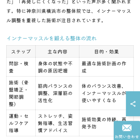
た」「再発しにくくなった」といった声が多く聞かれま
す。特に神奈川県横浜市の整体院では、インナーマッス
ル調整を重視した施術が注目されています。
インナーマッスルを鍛える整体の流れ
ステップ
主な内容
目的・効果
問診・検
身体の状態や不
最適な施術計画の作
査
調の原因把握
成
施術（骨
筋肉バランスの
体のバランス改善、
盤矯正・
調整、深層筋の
インナーマッスルが
関節調
活性化
使いやすくなる
整）
運動・セ
ストレッチ、姿
施術効果の持続、再
ルフケア
勢指導、生活習
発予防
指導
慣アドバイス
お問い合わせ