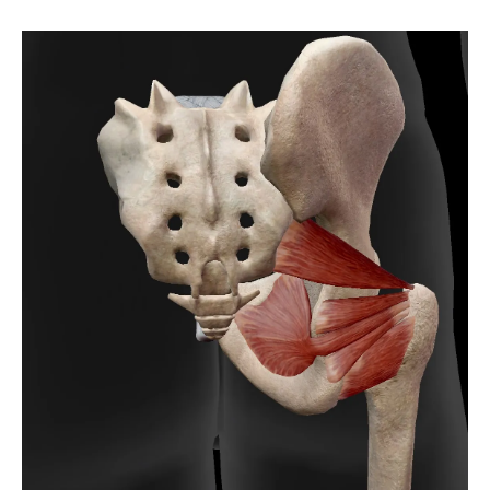
インナーマッスル活用による痛み軽減法
整体で慢性痛を予防する生活習慣
不調に悩むならインナーマッスルを整える整体
へ
インナーマッスル整体の適応症状一覧
不調改善に整体が有効な理由
インナーマッスルを鍛える整体の流れ
整体で体調変化を実感するポイント
不調解消へ導く整体とセルフケア
姿勢保持のカギは整体と深層筋へのアプローチ
姿勢保持に強い整体施術内容比較
深層筋への整体アプローチとは
整体で姿勢が良くなる仕組み
インナーマッスル強化で姿勢美人に