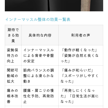
整体と日常動作の姿勢改善法
アウターマッスル過多が招く痛みと整体の関係
インナーマッスル整体の効果一覧表
アウターマッスルと痛みの関係性早見表
期待で
整体で表層筋の過緊張を緩和する方法
きる効
具体的な内容
利用者の声
果
インナーマッスルを使いやすくする整体
痛み予防に欠かせない整体の工夫
姿勢保
インナーマッスル
「動作が軽くなった」
持力の
による背骨や骨盤
「姿勢が自然と良くな
アウターマッスル依存から脱却するには
向上
の安定
った」
日常を楽にする整体×インナーマッスル活用術
関節可
筋肉バランスの調
「痛みが和らいだ」
日常生活で役立つ整体活用方法まとめ
動域の
整による滑らかな
「スポーツがしやすく
拡大
動き
なった」
インナーマッスル活用で動作が快適に
整体施術後のセルフケア実践法
痛みの
腰痛・肩こりの慢
「再発しにくくなっ
根本改
性化予防、再発防
た」「日常生活が楽に
整体で生活負担を減らすコツ
善
止
なった」
インナーマッスル強化の簡単トレーニング