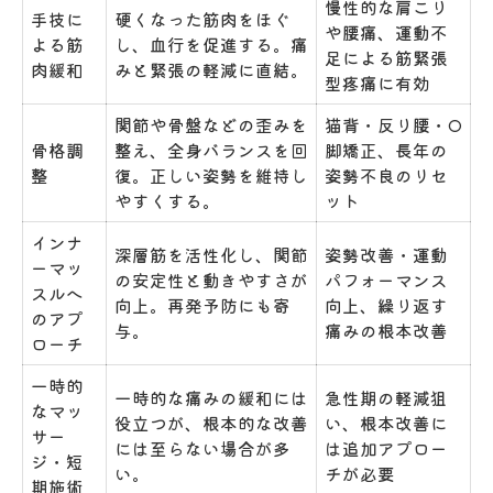
慢性的な肩こり
手技に
硬くなった筋肉をほぐ
や腰痛、運動不
よる筋
し、血行を促進する。痛
足による筋緊張
肉緩和
みと緊張の軽減に直結。
型疼痛に有効
関節や骨盤などの歪みを
猫背・反り腰・O
骨格調
整え、全身バランスを回
脚矯正、長年の
整
復。正しい姿勢を維持し
姿勢不良のリセ
やすくする。
ット
インナ
深層筋を活性化し、関節
姿勢改善・運動
ーマッ
の安定性と動きやすさが
パフォーマンス
スルへ
向上。再発予防にも寄
向上、繰り返す
のアプ
与。
痛みの根本改善
ローチ
一時的
一時的な痛みの緩和には
急性期の軽減狙
なマッ
役立つが、根本的な改善
い、根本改善に
サー
には至らない場合が多
は追加アプロー
ジ・短
い。
チが必要
期施術