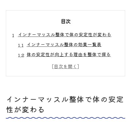
目次
インナーマッスル整体で体の安定性が変わる
インナーマッスル整体の効果一覧表
体の安定性が向上する理由を整体で探る
整体施術で深層筋を活かすポイント
安定感を高める整体の実践的アプローチ
インナーマッスル強化による姿勢改善体験
慢性痛の根本改善に整体が注目される理由
インナーマッスル整体で体の安定
慢性痛改善に役立つ整体アプローチ比較
性が変わる
整体が根本改善を目指せる理由とは
慢性的な痛みに整体が選ばれるワケ