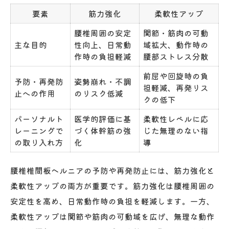
要素
筋力強化
柔軟性アップ
腰椎周囲の安定
関節・筋肉の可動
主な目的
性向上、日常動
域拡大、動作時の
作時の負担軽減
腰部ストレス分散
前屈や回旋時の負
予防・再発防
姿勢崩れ・不調
担軽減、再発リス
止への作用
のリスク低減
クの低下
パーソナルト
医学的評価に基
柔軟性レベルに応
レーニングで
づく体幹筋の強
じた無理のない指
の取り入れ方
化
導
腰椎椎間板ヘルニアの予防や再発防止には、筋力強化と
柔軟性アップの両方が重要です。筋力強化は腰椎周囲の
安定性を高め、日常動作時の負担を軽減します。一方、
柔軟性アップは関節や筋肉の可動域を広げ、無理な動作