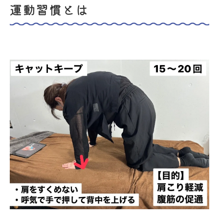
運動習慣とは
毎日続けやすいストレッチ習慣のコツとは
パーソナルトレーニングが腰痛予防に効く理由
パーソナルトレーニングの腰痛予防メカニ
ズム早わかり表
腰痛改善へ導くマンツーマン指導の魅力と
は
あなたに合った運動プランが腰痛予防に効
果的な理由
整体とパーソナルトレーニングの違いを徹
底比較
理学療法士がサポートする安心感が選ばれ
る理由
筋力と柔軟性で再発リスクを最小限に抑える秘
訣