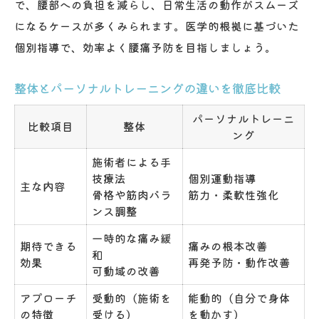
で、腰部への負担を減らし、日常生活の動作がスムーズ
になるケースが多くみられます。医学的根拠に基づいた
個別指導で、効率よく腰痛予防を目指しましょう。
整体とパーソナルトレーニングの違いを徹底比較
パーソナルトレーニ
比較項目
整体
ング
施術者による手
技療法
個別運動指導
主な内容
骨格や筋肉バラ
筋力・柔軟性強化
ンス調整
一時的な痛み緩
期待できる
痛みの根本改善
和
効果
再発予防・動作改善
可動域の改善
アプローチ
受動的（施術を
能動的（自分で身体
の特徴
受ける）
を動かす）