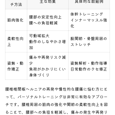
主な効果
具体的な取組例
チ方法
体幹トレーニング
腰部の安定性向上
筋肉強化
インナーマッスル強
腰への負担軽減
化
可動域拡大
柔軟性向
股関節・骨盤周囲の
動作のしなやかさ増
上
ストレッチ
加
痛みや再発リスク減
姿勢・動
少
姿勢解析・動作指導
作矯正
負荷がかかりにくい
日常動作のクセ修正
身体づくり
腰椎椎間板ヘルニアの再発や慢性的な腰痛に悩む方にと
って、パーソナルトレーニングは非常に有効なアプロー
チです。腰椎周囲の筋肉の強化や関節の柔軟性向上を図
ることで、腰部への負担を軽減し、痛みの発生や再発リ