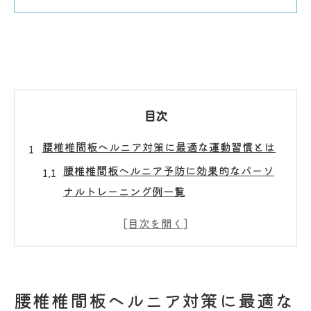
目次
腰椎椎間板ヘルニア対策に最適な運動習慣とは
腰椎椎間板ヘルニア予防に効果的なパーソ
ナルトレーニング例一覧
柔軟性と筋力を高める運動習慣のポイント
解説
健康維持に役立つ運動療法の選び方ガイド
椎間板ヘルニア再発を防ぐための運動パタ
腰椎椎間板ヘルニア対策に最適な
ーン比較