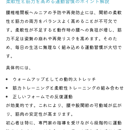
柔軟性と筋力を高める運動習慣のポイント解説
運動開始タイミングと注意点を徹底解説
腰椎椎間板ヘルニアの予防や再発防止には、関節の柔軟
再発防止を目指す運動プログラムの組み方
性と筋力の両方をバランスよく高めることが不可欠で
安全第一で進める運動療法のポイント
す。柔軟性が不足すると動作時の腰への負担が増し、筋
力不足は姿勢の崩れや再発リスクを高めます。そのた
め、毎日の生活に無理なく組み込める運動習慣が大切で
す。
具体的には、
ウォームアップとしての動的ストレッチ
筋力トレーニングと柔軟性トレーニングの組み合わせ
正しいフォームでの反復運動
が効果的です。これにより、腰や股関節の可動域が広が
り、筋肉の安定性が高まります。
初心者は特に、専門家の指導を受けながら段階的に運動