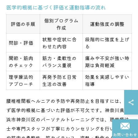
医学的根拠に基づく評価と運動指導の流れ
個別プログラム
評価の手順
運動強度の調整
作成
状態や症状に合
段階的に強度を上げ
問診・評価
わせた内容
る
関節・筋肉
筋力・柔軟性の
痛みや不安が強い時
のチェック
バランス重視
期は負荷軽減
理学療法的
再発予防と日常
効果を実感しやすい
アプローチ
生活の改善
指導
腰椎椎間板ヘルニアの予防や再発防止を目指すには、ま
ず医学的根拠に基づいた評価が不可欠です。神奈川県横
浜市神奈川区のパーソナルトレーニングでは、理学療法
士や専門スタッフが丁寧にカウンセリングを行い、関節
お問い合わせ
や筋肉の柔軟性、筋力バランス、姿勢・動作のクセを細