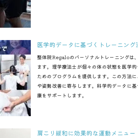
個別の健康目標に合わせたプログラム
安全性を重視したトレーニング内容
理学療法士と共に健康的な体作り
日常生活を快適にするトレーニング
医学的データに基づくトレーニング
健康維持に役立つパーソナルトレーニング
科学的根拠に基づく健康維持法
整体院Regaloのパーソナルトレーニング
医学的アプローチで肩こり改善トレーニング
ます。理学療法士が個々の体の状態を医学的
ためのプログラムを提供します。この方法に
肩こり改善に特化した運動プログラム
や姿勢改善に寄与します。科学的データに基
理学療法士が提案する痛み軽減法
康をサポートします。
日常生活での肩こり予防策を学ぶ
効果的な肩こり改善エクササイズ
科学的根拠に基づく肩こり解消法
健康的な肩こり改善を目指す方法
肩こり緩和に効果的な運動メニュー