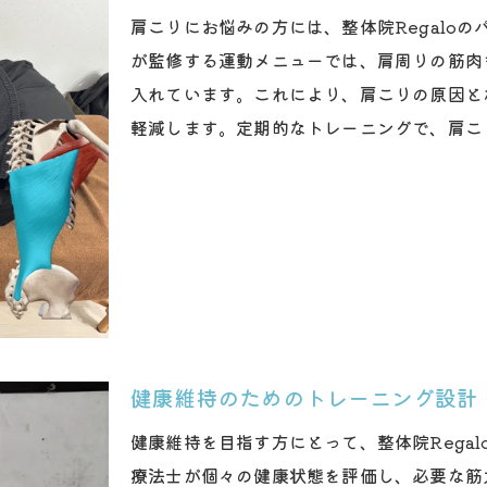
駅近で始める効率的な健康習慣
肩こりにお悩みの方には、整体院Regalo
効率的なトレーニングで体力を向上
が監修する運動メニューでは、肩周りの筋肉
駅近の利便性を活かした健康生活
入れています。これにより、肩こりの原因と
日常生活に取り入れる健康習慣
軽減します。定期的なトレーニングで、肩こ
理学療法士が提案する健康的な生活
科学的根拠で健康促進を目指す
持続可能な健康習慣を身につける
柔軟性を高める理学療法士の指導
柔軟性向上を目指した理学療法士の指導
理学療法士が教える効果的なストレッチ
個別指導で柔軟性を効率的に高める
健康維持のためのトレーニング設計
科学的データに基づく柔軟性向上法
健康維持を目指す方にとって、整体院Rega
日常生活で役立つ柔軟性トレーニング
療法士が個々の健康状態を評価し、必要な筋