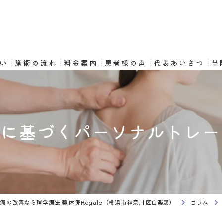
想い
施術の流れ
料金案内
患者様の声
代表あいさつ
当
拠に基づくパーソナルトレー
痛の改善なら理学療法 整体院Regalo（横浜市神奈川区白楽駅）
コラム