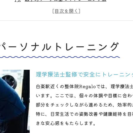
肩こり緩和に効果的な運動メニュー
健康維持のためのトレーニング設計
科学的根拠に基づく筋力強化の秘訣
理学療法士が提案する健康習慣
パーソナルトレーニング
白楽駅近くで柔軟性と筋力を鍛える方法
理学療法士が教える柔軟性向上法
日常動作を意識した筋力トレーニング
理学療法士監修で安全にトレーニン
白楽駅で始める効果的な健康習慣
白楽駅近くの整体院Regaloでは、理学療
柔軟性を高めるストレッチ法の紹介
います。ここでは、個々の体調や目標に合わ
理学療法士の指導で健康的に鍛える
部分をチェックしながら進めるため、効率的
科学的アプローチで理想の体を目指す
特に、日常生活での姿勢改善や健康維持を目
きな安心感をもたらします。
理学療法士による健康維持プログラム