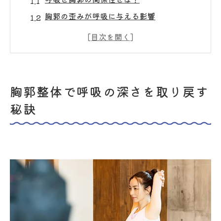
胸郭の歪みが呼吸に与える影響
正しい胸郭の位置を意識する方法
胸郭整体の施術で得られる呼吸の改善
深い呼吸を促すストレッチとエクササイズ
持続的な呼吸改善のためのセルフケア
胸郭整体で呼吸の深さを取り戻す
なぜ胸郭整体が姿勢改善に効果的なのか
秘訣
姿勢と胸郭のバランスの重要性
胸郭整体における姿勢分析の方法
姿勢改善がもたらす身体へのメリット
胸郭整体を用いた正しい姿勢の取り戻し方
日常生活で姿勢を意識するためのヒント
胸郭整体で姿勢改善を持続させるポイント
デスクワークによる姿勢崩れを胸郭整体で解消