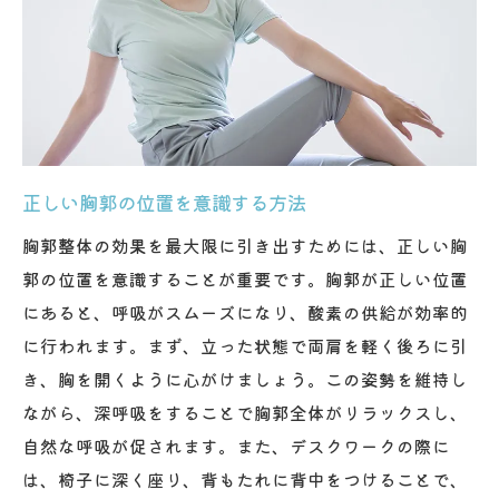
胸郭整体で健康的なライフスタイルを実現する
胸郭整体で得られる健康のメリット
ライフスタイルに合わせた整体プランの立
て方
健康維持に不可欠な胸郭のケア
正しい胸郭の位置を意識する方法
胸郭整体を通じた生活習慣改善のヒント
健康長寿を目指すための整体の役割
胸郭整体の効果を最大限に引き出すためには、正しい胸
郭の位置を意識することが重要です。胸郭が正しい位置
胸郭整体で人生を豊かにするために
にあると、呼吸がスムーズになり、酸素の供給が効率的
に行われます。まず、立った状態で両肩を軽く後ろに引
き、胸を開くように心がけましょう。この姿勢を維持し
ながら、深呼吸をすることで胸郭全体がリラックスし、
自然な呼吸が促されます。また、デスクワークの際に
は、椅子に深く座り、背もたれに背中をつけることで、