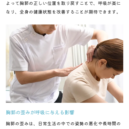
よって胸郭の正しい位置を取り戻すことで、呼吸が楽に
スポーツや運動による胸郭のケア方法
なり、全身の健康状態を改善することが期待できます。
柔軟性向上で活動的な毎日を送るために
胸郭整体がもたらす精神的リラクゼーション効
果
心と体のリラクゼーションの関係性
胸郭整体で心の緊張をほぐす方法
リラクゼーション効果を高める呼吸法
日常のストレスを和らげる整体の活用
整体を通じたメンタルヘルスの改善
胸郭整体で心身のバランスを整える
ストレス軽減にも寄与する胸郭整体の役割
ストレスが胸郭に与える影響とは
胸郭の歪みが呼吸に与える影響
胸郭整体でストレス反応を緩和する
胸郭の歪みは、日常生活の中での姿勢の悪化や長時間の