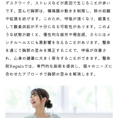
日々のストレスを軽減する整体テクニック
デスクワーク、ストレスなどが原因で生じることが多い
ストレス管理に役立つ胸郭のケア方法
です。歪んだ胸郭は、横隔膜の動きを制限し、肺の収縮
や拡張を妨げます。このため、呼吸が浅くなり、結果と
胸郭整体でリフレッシュするためのポイン
して酸素供給が不十分になる可能性があります。このよ
ト
うな状態が続くと、慢性的な疲労や倦怠感、さらにはメ
ストレス社会での健康維持に胸郭整体を活
ンタルヘルスにも悪影響を与えることがあります。整体
かす
を通じて胸郭の歪みを矯正することで、呼吸が改善さ
整体の知識を日常生活で活かすコツ
れ、心身の健康に大きく寄与することができます。整体
整体知識を活用した健康的な生活習慣
院Regaloでは、専門的な施術を提供し、個々のニーズに
日々の中で整体のテクニックを自然に取り
合わせたアプローチで胸郭の歪みを解消します。
入れる
家庭で実践できる簡単な整体法
整体知識を仕事やスポーツに応用する方法
整体を通じた自己ケアのすすめ
ライフスタイルに整体を取り入れる提案