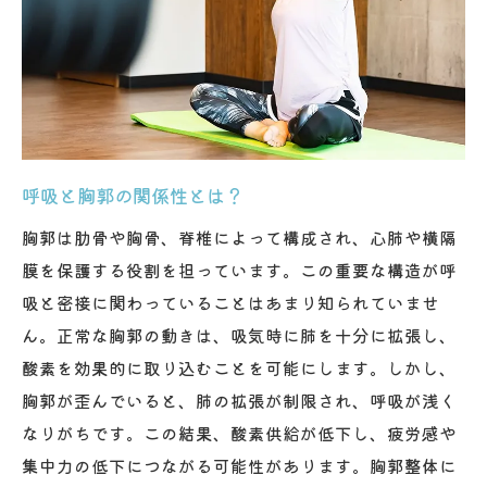
デスクワークが胸郭に与える影響とは
胸郭整体でデスクワーク由来の不調を緩和
する
オフィスでできる胸郭ストレッチ法
長時間の座位での姿勢維持のコツ
呼吸と胸郭の関係性とは？
デスクワークと胸郭整体の相乗効果
胸郭は肋骨や胸骨、脊椎によって構成され、心肺や横隔
胸郭整体で健康的なオフィスライフを実現
膜を保護する役割を担っています。この重要な構造が呼
する
吸と密接に関わっていることはあまり知られていませ
胸郭整体で体の柔軟性を高める方法
ん。正常な胸郭の動きは、吸気時に肺を十分に拡張し、
胸郭の柔軟性がもたらす健康効果
酸素を効果的に取り込むことを可能にします。しかし、
胸郭整体による柔軟性向上のメカニズム
胸郭が歪んでいると、肺の拡張が制限され、呼吸が浅く
柔軟性を高めるための整体テクニック
なりがちです。この結果、酸素供給が低下し、疲労感や
家庭でできる胸郭の柔軟性アップ法
集中力の低下につながる可能性があります。胸郭整体に