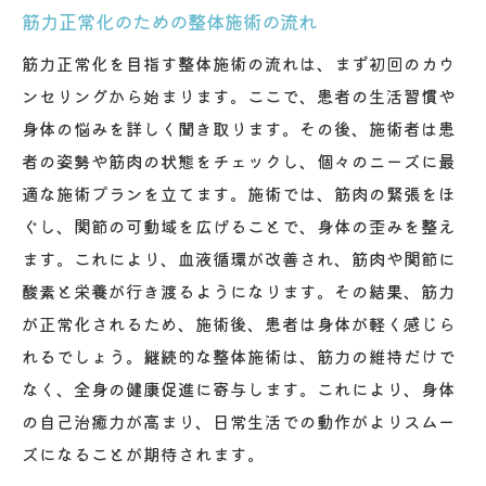
筋力正常化のための整体施術の流れ
筋力正常化を目指す整体施術の流れは、まず初回のカウ
ンセリングから始まります。ここで、患者の生活習慣や
身体の悩みを詳しく聞き取ります。その後、施術者は患
者の姿勢や筋肉の状態をチェックし、個々のニーズに最
適な施術プランを立てます。施術では、筋肉の緊張をほ
ぐし、関節の可動域を広げることで、身体の歪みを整え
ます。これにより、血液循環が改善され、筋肉や関節に
酸素と栄養が行き渡るようになります。その結果、筋力
が正常化されるため、施術後、患者は身体が軽く感じら
れるでしょう。継続的な整体施術は、筋力の維持だけで
なく、全身の健康促進に寄与します。これにより、身体
の自己治癒力が高まり、日常生活での動作がよりスムー
ズになることが期待されます。