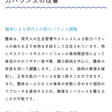
力バランスの改善
整体による現代人の筋力バランス調整
整体は、現代人の生活習慣やストレスによる筋力バラン
スの崩れを正す有効な手段として注目されています。特
にデスクワークやスマートフォンの長時間使用によって
負担がかかりやすい首や肩、腰の筋肉を中心に、整体の
技術を用いて調整します。これにより、筋肉の緊張を緩
和し、正常な筋力バランスを取り戻すことができます。
また、整体は一人ひとりの身体の状態に合わせた個別の
アプローチを提供するため、無理なくバランスを整える
ことが可能です。