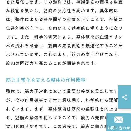
を正常化します。この過程では、神経系との連携も重要
な役割を果たし、筋肉の反応性を高めます。具体的に
は、整体により姿勢や関節の位置を正すことで、神経の
伝達効率が向上し、筋肉がより効率的に働くようになり
ます。また、科学的研究により、整体施術が血流やリン
パの流れを改善し、筋肉の栄養供給を最適化することが
示されています。これにより、筋力の向上だけでなく、
筋肉の回復力も高まることが期待されます。
筋力正常化を支える整体の作用機序
整体は、筋力正常化において重要な役割を果たします
が、その作用機序は非常に興味深く、科学的にも理解さ
れています。まず、整体施術は筋肉の柔軟性を向上さ
せ、筋膜の緊張を和らげることで、筋力の発揮を妨げる
要因を取り除きます。この過程で、筋肉の血流が改善さ
お問い合わせ