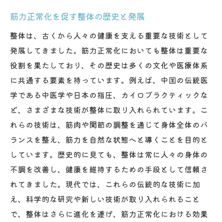
整体を活用した筋力正常化の最適方法
筋力正常化を促す整体の歴史と発展
筋力正常化に向けた整体の効果的な活用
整体で筋力正常化を達成するためのガイド
整体は、古くから人々の健康を支える重要な技術として
発展してきました。筋力正常化においても整体は重要な
効果的な筋力正常化に向けた整体の戦略
役割を果たしており、その歴史は多くの文化や医療体系
整体による筋力正常化を実現する活用術
に共通する要素を持っています。例えば、中国の伝統医
学である中医学や日本の指圧、カイロプラクティックな
ど、さまざまな技術が整体に取り入れられています。こ
れらの技術は、筋肉や関節の調整を通じて身体全体のバ
ランスを整え、筋力を自然な状態へと導くことを目的と
しています。歴史的に見ても、整体は常に人々の身体の
不調を改善し、健康を維持するための手段として信頼さ
れてきました。現代では、これらの伝統的な技術に加
え、科学的な研究や新しい技術が取り入れられること
で、整体はさらに進化を遂げ、筋力正常化における効果