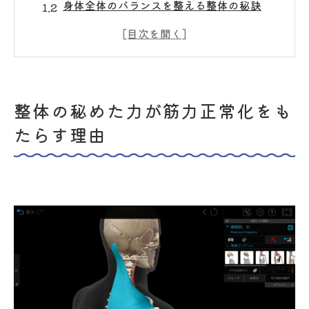
身体全体のバランスを整える整体の秘訣
筋力正常化を促す整体の歴史と発展
整体による筋力正常化の科学的根拠
整体施術が筋力に与える生理学的効果
筋力正常化における整体の役割と重要性
整体の秘めた力が筋力正常化をも
筋力正常化に役立つ整体の具体的な施術方法
たらす理由
筋力正常化を支える整体の施術テクニック
整体による筋力正常化のための施術手順
効果的な筋力正常化を実現する整体のアプ
ローチ
個々のニーズに応じた整体施術の選択
整体施術が筋力正常化を促進するプロセス
筋力正常化のための整体施術の流れ
整体を利用した筋力正常化の驚くべき効果とは