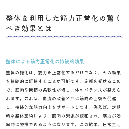
整体を利用した筋力正常化の驚く
べき効果とは
整体による筋力正常化の持続的効果
整体の施術は、筋力を正常化するだけでなく、その効果
を持続的に維持することが可能です。施術を受けること
で、筋肉や関節の柔軟性が増し、体のバランスが整えら
れます。これは、血流の改善と共に筋肉の回復を促進
し、持続的な筋力向上をサポートします。例えば、定期
的な整体施術により、筋肉の緊張が緩和され、筋力が効
率的に発揮できるようになります。この結果、日常生活