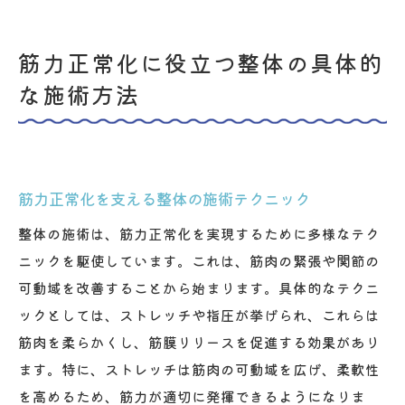
筋力正常化に役立つ整体の具体的
な施術方法
筋力正常化を支える整体の施術テクニック
整体の施術は、筋力正常化を実現するために多様なテク
ニックを駆使しています。これは、筋肉の緊張や関節の
可動域を改善することから始まります。具体的なテクニ
ックとしては、ストレッチや指圧が挙げられ、これらは
筋肉を柔らかくし、筋膜リリースを促進する効果があり
ます。特に、ストレッチは筋肉の可動域を広げ、柔軟性
を高めるため、筋力が適切に発揮できるようになりま