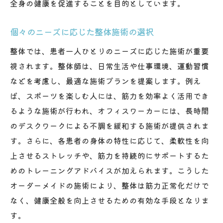
全身の健康を促進することを目的としています。
個々のニーズに応じた整体施術の選択
整体では、患者一人ひとりのニーズに応じた施術が重要
視されます。整体師は、日常生活や仕事環境、運動習慣
などを考慮し、最適な施術プランを提案します。例え
ば、スポーツを楽しむ人には、筋力を効率よく活用でき
るような施術が行われ、オフィスワーカーには、長時間
のデスクワークによる不調を緩和する施術が提供されま
す。さらに、各患者の身体の特性に応じて、柔軟性を向
上させるストレッチや、筋力を持続的にサポートするた
めのトレーニングアドバイスが加えられます。こうした
オーダーメイドの施術により、整体は筋力正常化だけで
なく、健康全般を向上させるための有効な手段となりま
す。