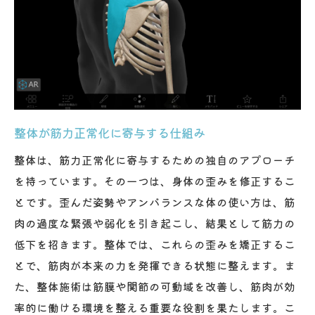
整体による筋力正常化の持続的効果
筋力正常化を体感する整体の施術体験
整体を通じた筋力正常化の実例
筋力正常化における整体の即効性と持続性
整体施術による筋力の改善実績
整体が筋力正常化に寄与する仕組み
整体による筋力正常化の具体的な成果
整体は、筋力正常化に寄与するための独自のアプローチ
現代人に必要な整体で実現する筋力バランスの
を持っています。その一つは、身体の歪みを修正するこ
改善
とです。歪んだ姿勢やアンバランスな体の使い方は、筋
整体による現代人の筋力バランス調整
肉の過度な緊張や弱化を引き起こし、結果として筋力の
筋力バランス改善のための整体の価値
低下を招きます。整体では、これらの歪みを矯正するこ
整体がもたらす筋力バランスの変化
とで、筋肉が本来の力を発揮できる状態に整えます。ま
現代社会と整体による筋力バランスの重要
た、整体施術は筋膜や関節の可動域を改善し、筋肉が効
性
率的に働ける環境を整える重要な役割を果たします。こ