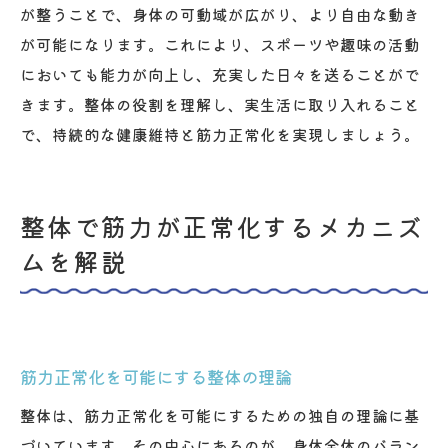
が整うことで、身体の可動域が広がり、より自由な動き
が可能になります。これにより、スポーツや趣味の活動
においても能力が向上し、充実した日々を送ることがで
きます。整体の役割を理解し、実生活に取り入れること
で、持続的な健康維持と筋力正常化を実現しましょう。
整体で筋力が正常化するメカニズ
ムを解説
筋力正常化を可能にする整体の理論
整体は、筋力正常化を可能にするための独自の理論に基
づいています。その中心にあるのが、身体全体のバラン