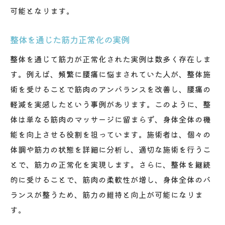
可能となります。
整体を通じた筋力正常化の実例
整体を通じて筋力が正常化された実例は数多く存在しま
す。例えば、頻繁に腰痛に悩まされていた人が、整体施
術を受けることで筋肉のアンバランスを改善し、腰痛の
軽減を実感したという事例があります。このように、整
体は単なる筋肉のマッサージに留まらず、身体全体の機
能を向上させる役割を担っています。施術者は、個々の
体調や筋力の状態を詳細に分析し、適切な施術を行うこ
とで、筋力の正常化を実現します。さらに、整体を継続
的に受けることで、筋肉の柔軟性が増し、身体全体のバ
ランスが整うため、筋力の維持と向上が可能になりま
す。