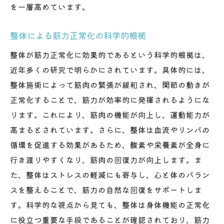
を一層高めています。
整体による筋力正常化の科学的根拠
整体が筋力正常化に効果的であるという科学的根拠は、
近年多くの研究で明らかにされています。具体的には、
整体施術によって筋肉の緊張が緩和され、関節の動きが
正常化することで、筋力が効率的に発揮されるようにな
ります。これにより、筋肉の機能が向上し、運動能力が
高まるとされています。さらに、整体は血流やリンパの
循環を促進する効果があるため、酸素や栄養素が全身に
行き渡りやすくなり、筋肉の回復力が向上します。ま
た、整体はストレスの軽減にも寄与し、心と体のバラン
スを整えることで、筋力の自然な回復をサポートしま
す。科学的な視点から見ても、整体は身体機能の正常化
に役立つ重要な手段であることが確認されており、筋力